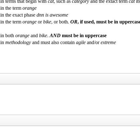
in terms that begin with
cat
, such as
category
and the extact term
cat
its
in the term
orange
in the exact phase
dnn is awesome
in the term
orange
or
bike
, or both.
OR
, if used, must be in uppercas
in both
orange
and
bike
.
AND
must be in uppercase
ain
methodology
and must also contain
agile
and/or
extreme