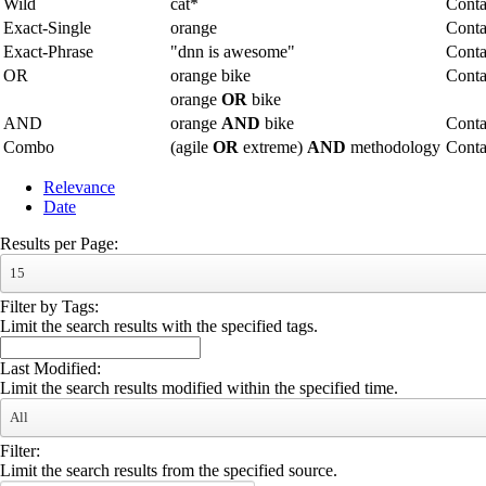
Wild
cat*
Conta
Exact-Single
orange
Conta
Exact-Phrase
"dnn is awesome"
Conta
OR
orange bike
Conta
orange
OR
bike
AND
orange
AND
bike
Conta
Combo
(agile
OR
extreme)
AND
methodology
Cont
Relevance
Date
Results per Page:
15
Filter by Tags:
Limit the search results with the specified tags.
Last Modified:
Limit the search results modified within the specified time.
All
Filter:
Limit the search results from the specified source.