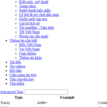
Kiến trúc, mỹ thuật
Trang phục
Nghệ thuật biểu diễn
Lễ hội & trò chơi dân gian
Ngôn ngữ văn học
Giá trị lịch sử
Tín ngưỡng - Tâm linh
Tết Việt Nam
Phong tục tập quán
Thông tin cần biết
Đến Việt Nam
Tại Việt Nam
Giao thông
Thông tin khác
Tài liệu
Tin videos
Hỏi đáp
Cẩm nang du lịch
Tìm chuyến bay
Tìm kiếm
Advanced Tips
Type
Example
Fuzzy
kettle
~
Conta