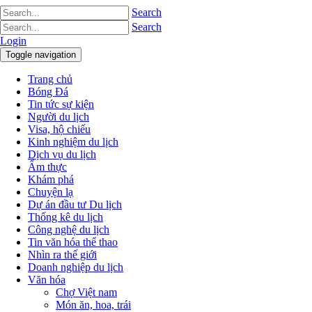
Search
Search
Login
Toggle navigation
Trang chủ
Bóng Đá
Tin tức sự kiện
Người du lịch
Visa, hộ chiếu
Kinh nghiệm du lịch
Dịch vụ du lịch
Ẩm thực
Khám phá
Chuyện lạ
Dự án đầu tư Du lịch
Thống kê du lịch
Công nghệ du lịch
Tin văn hóa thể thao
Nhìn ra thế giới
Doanh nghiệp du lịch
Văn hóa
Chợ Việt nam
Món ăn, hoa, trái