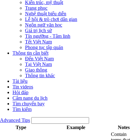
Kiến trúc, mỹ thuật
Trang phục
Nghệ thuật biểu diễn
Lễ hội & trò chơi dân gian
Ngôn ngữ văn học
Giá trị lịch sử
Tín ngưỡng - Tâm linh
Tết Việt Nam
Phong tục tập quán
Thông tin cần biết
Đến Việt Nam
Tại Việt Nam
Giao thông
Thông tin khác
Tài liệu
Tin videos
Hỏi đáp
Cẩm nang du lịch
Tìm chuyến bay
Tìm kiếm
Advanced Tips
Type
Example
Notes
Contain
terms that