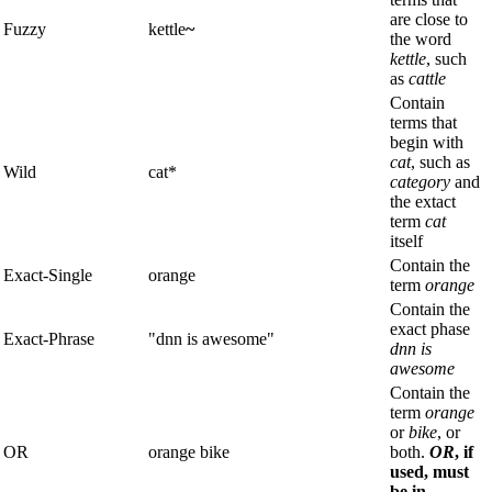
are close to
Fuzzy
kettle
~
the word
kettle
, such
as
cattle
Contain
terms that
begin with
cat
, such as
Wild
cat*
category
and
the extact
term
cat
itself
Contain the
Exact-Single
orange
term
orange
Contain the
exact phase
Exact-Phrase
"dnn is awesome"
dnn is
awesome
Contain the
term
orange
or
bike
, or
OR
orange bike
both.
OR
, if
used, must
be in