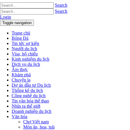
Search
Search
Login
Toggle navigation
Trang chủ
Bóng Đá
Tin tức sự kiện
Người du lịch
Visa, hộ chiếu
Kinh nghiệm du lịch
Dịch vụ du lịch
Ẩm thực
Khám phá
Chuyện lạ
Dự án đầu tư Du lịch
Thống kê du lịch
Công nghệ du lịch
Tin văn hóa thể thao
Nhìn ra thế giới
Doanh nghiệp du lịch
Văn hóa
Chợ Việt nam
Món ăn, hoa, trái