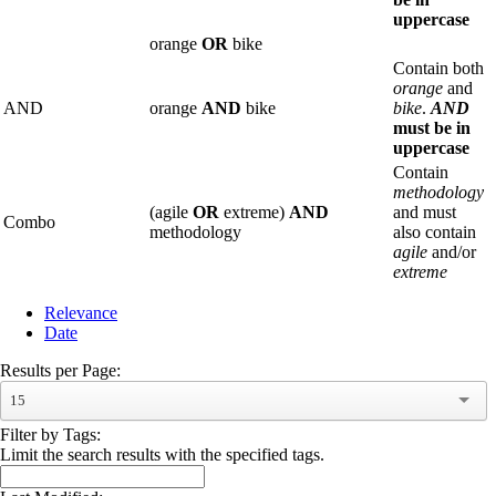
uppercase
orange
OR
bike
Contain both
orange
and
AND
orange
AND
bike
bike
.
AND
must be in
uppercase
Contain
methodology
(agile
OR
extreme)
AND
and must
Combo
methodology
also contain
agile
and/or
extreme
Relevance
Date
Results per Page:
15
Filter by Tags:
Limit the search results with the specified tags.