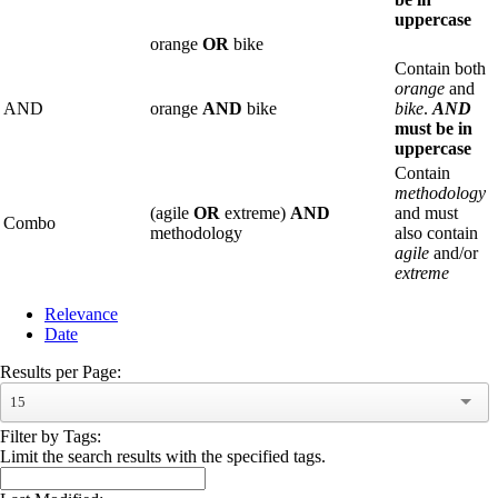
uppercase
orange
OR
bike
Contain both
orange
and
AND
orange
AND
bike
bike
.
AND
must be in
uppercase
Contain
methodology
(agile
OR
extreme)
AND
and must
Combo
methodology
also contain
agile
and/or
extreme
Relevance
Date
Results per Page:
15
Filter by Tags:
Limit the search results with the specified tags.