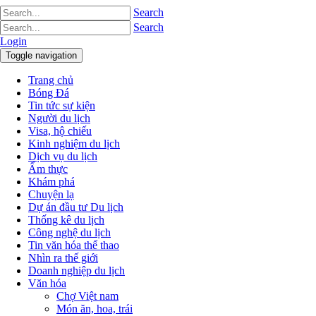
Search
Search
Login
Toggle navigation
Trang chủ
Bóng Đá
Tin tức sự kiện
Người du lịch
Visa, hộ chiếu
Kinh nghiệm du lịch
Dịch vụ du lịch
Ẩm thực
Khám phá
Chuyện lạ
Dự án đầu tư Du lịch
Thống kê du lịch
Công nghệ du lịch
Tin văn hóa thể thao
Nhìn ra thế giới
Doanh nghiệp du lịch
Văn hóa
Chợ Việt nam
Món ăn, hoa, trái