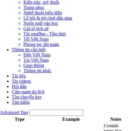
Kiến trúc, mỹ thuật
Trang phục
Nghệ thuật biểu diễn
Lễ hội & trò chơi dân gian
Ngôn ngữ văn học
Giá trị lịch sử
Tín ngưỡng - Tâm linh
Tết Việt Nam
Phong tục tập quán
Thông tin cần biết
Đến Việt Nam
Tại Việt Nam
Giao thông
Thông tin khác
Tài liệu
Tin videos
Hỏi đáp
Cẩm nang du lịch
Tìm chuyến bay
Tìm kiếm
Advanced Tips
Type
Example
Notes
Contain
terms that