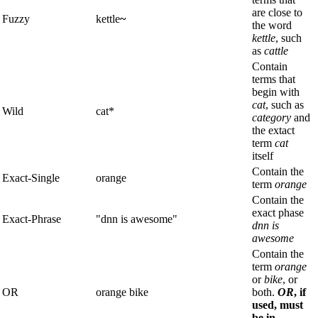
are close to
Fuzzy
kettle
~
the word
kettle
, such
as
cattle
Contain
terms that
begin with
cat
, such as
Wild
cat*
category
and
the extact
term
cat
itself
Contain the
Exact-Single
orange
term
orange
Contain the
exact phase
Exact-Phrase
"dnn is awesome"
dnn is
awesome
Contain the
term
orange
or
bike
, or
OR
orange bike
both.
OR
, if
used, must
be in