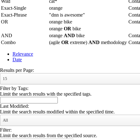
Wild
cat*
Conta
Exact-Single
orange
Conta
Exact-Phrase
"dnn is awesome"
Conta
OR
orange bike
Conta
orange
OR
bike
AND
orange
AND
bike
Conta
Combo
(agile
OR
extreme)
AND
methodology
Cont
Relevance
Date
Results per Page:
15
Filter by Tags:
Limit the search results with the specified tags.
Last Modified:
Limit the search results modified within the specified time.
All
Filter:
Limit the search results from the specified source.