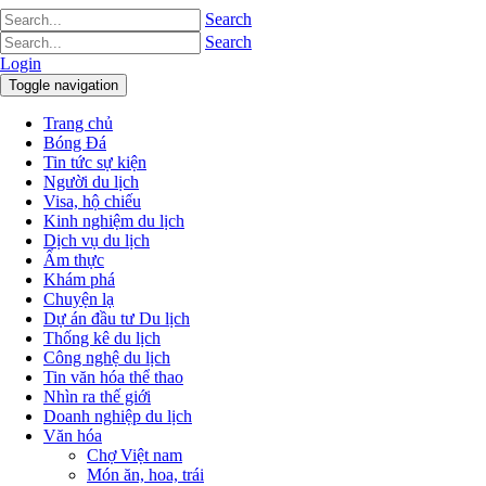
Search
Search
Login
Toggle navigation
Trang chủ
Bóng Đá
Tin tức sự kiện
Người du lịch
Visa, hộ chiếu
Kinh nghiệm du lịch
Dịch vụ du lịch
Ẩm thực
Khám phá
Chuyện lạ
Dự án đầu tư Du lịch
Thống kê du lịch
Công nghệ du lịch
Tin văn hóa thể thao
Nhìn ra thế giới
Doanh nghiệp du lịch
Văn hóa
Chợ Việt nam
Món ăn, hoa, trái