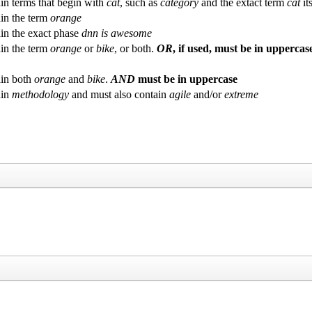
in terms that begin with
cat
, such as
category
and the extact term
cat
its
in the term
orange
in the exact phase
dnn is awesome
in the term
orange
or
bike
, or both.
OR
, if used, must be in uppercas
in both
orange
and
bike
.
AND
must be in uppercase
ain
methodology
and must also contain
agile
and/or
extreme