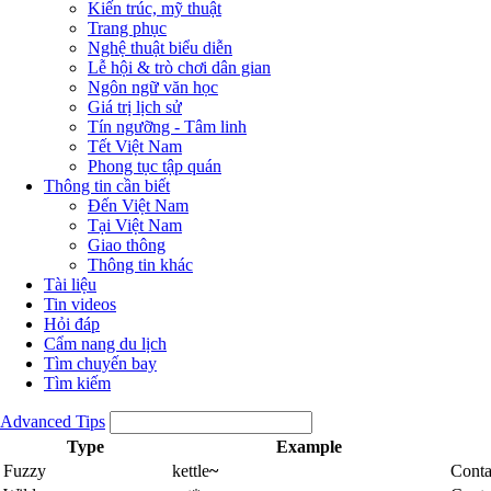
Kiến trúc, mỹ thuật
Trang phục
Nghệ thuật biểu diễn
Lễ hội & trò chơi dân gian
Ngôn ngữ văn học
Giá trị lịch sử
Tín ngưỡng - Tâm linh
Tết Việt Nam
Phong tục tập quán
Thông tin cần biết
Đến Việt Nam
Tại Việt Nam
Giao thông
Thông tin khác
Tài liệu
Tin videos
Hỏi đáp
Cẩm nang du lịch
Tìm chuyến bay
Tìm kiếm
Advanced Tips
Type
Example
Fuzzy
kettle
~
Conta