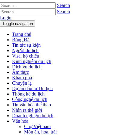
Search
Search
Login
Toggle navigation
Trang chủ
Bóng Đá
Tin tức sự kiện
Người du lịch
Visa, hộ chiếu
Kinh nghiệm du lịch
Dịch vụ du lịch
Ẩm thực
Khám phá
Chuyện lạ
Dự án đầu tư Du lịch
Thống kê du lịch
Công nghệ du lịch
Tin văn hóa thể thao
Nhìn ra thế giới
Doanh nghiệp du lịch
Văn hóa
Chợ Việt nam
Món ăn, hoa, trái