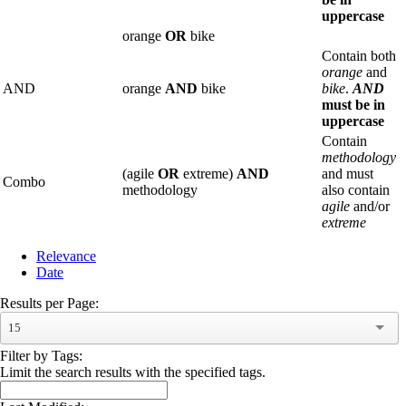
uppercase
orange
OR
bike
Contain both
orange
and
AND
orange
AND
bike
bike
.
AND
must be in
uppercase
Contain
methodology
(agile
OR
extreme)
AND
and must
Combo
methodology
also contain
agile
and/or
extreme
Relevance
Date
Results per Page:
15
Filter by Tags:
Limit the search results with the specified tags.