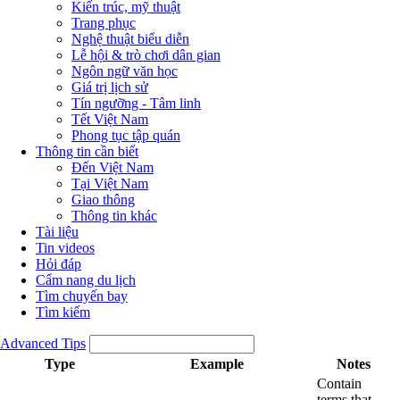
Kiến trúc, mỹ thuật
Trang phục
Nghệ thuật biểu diễn
Lễ hội & trò chơi dân gian
Ngôn ngữ văn học
Giá trị lịch sử
Tín ngưỡng - Tâm linh
Tết Việt Nam
Phong tục tập quán
Thông tin cần biết
Đến Việt Nam
Tại Việt Nam
Giao thông
Thông tin khác
Tài liệu
Tin videos
Hỏi đáp
Cẩm nang du lịch
Tìm chuyến bay
Tìm kiếm
Advanced Tips
Type
Example
Notes
Contain
terms that