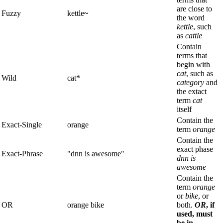
are close to
Fuzzy
kettle
~
the word
kettle
, such
as
cattle
Contain
terms that
begin with
cat
, such as
Wild
cat*
category
and
the extact
term
cat
itself
Contain the
Exact-Single
orange
term
orange
Contain the
exact phase
Exact-Phrase
"dnn is awesome"
dnn is
awesome
Contain the
term
orange
or
bike
, or
OR
orange bike
both.
OR
, if
used, must
be in