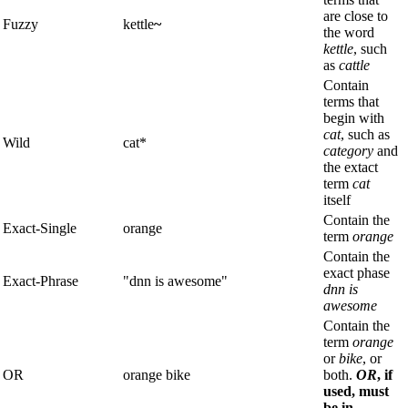
are close to
Fuzzy
kettle
~
the word
kettle
, such
as
cattle
Contain
terms that
begin with
cat
, such as
Wild
cat*
category
and
the extact
term
cat
itself
Contain the
Exact-Single
orange
term
orange
Contain the
exact phase
Exact-Phrase
"dnn is awesome"
dnn is
awesome
Contain the
term
orange
or
bike
, or
OR
orange bike
both.
OR
, if
used, must
be in