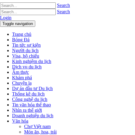
Search
Search
Login
Toggle navigation
Trang chủ
Bóng Đá
Tin tức sự kiện
Người du lịch
Visa, hộ chiếu
Kinh nghiệm du lịch
Dịch vụ du lịch
Ẩm thực
Khám phá
Chuyện lạ
Dự án đầu tư Du lịch
Thống kê du lịch
Công nghệ du lịch
Tin văn hóa thể thao
Nhìn ra thế giới
Doanh nghiệp du lịch
Văn hóa
Chợ Việt nam
Món ăn, hoa, trái