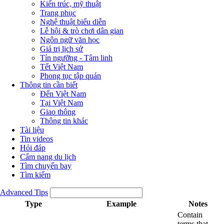
Kiến trúc, mỹ thuật
Trang phục
Nghệ thuật biểu diễn
Lễ hội & trò chơi dân gian
Ngôn ngữ văn học
Giá trị lịch sử
Tín ngưỡng - Tâm linh
Tết Việt Nam
Phong tục tập quán
Thông tin cần biết
Đến Việt Nam
Tại Việt Nam
Giao thông
Thông tin khác
Tài liệu
Tin videos
Hỏi đáp
Cẩm nang du lịch
Tìm chuyến bay
Tìm kiếm
Advanced Tips
Type
Example
Notes
Contain
terms that