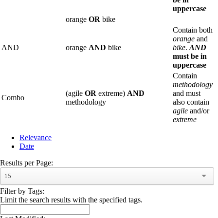
uppercase
orange
OR
bike
Contain both
orange
and
AND
orange
AND
bike
bike
.
AND
must be in
uppercase
Contain
methodology
(agile
OR
extreme)
AND
and must
Combo
methodology
also contain
agile
and/or
extreme
Relevance
Date
Results per Page:
15
Filter by Tags:
Limit the search results with the specified tags.