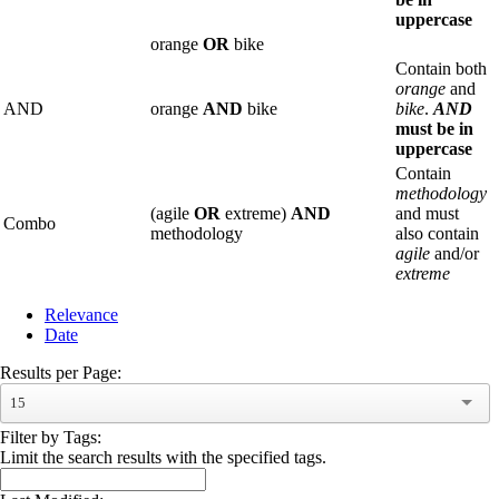
uppercase
orange
OR
bike
Contain both
orange
and
AND
orange
AND
bike
bike
.
AND
must be in
uppercase
Contain
methodology
(agile
OR
extreme)
AND
and must
Combo
methodology
also contain
agile
and/or
extreme
Relevance
Date
Results per Page:
15
Filter by Tags:
Limit the search results with the specified tags.