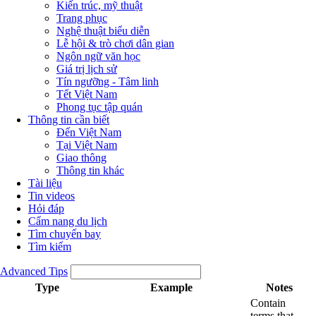
Kiến trúc, mỹ thuật
Trang phục
Nghệ thuật biểu diễn
Lễ hội & trò chơi dân gian
Ngôn ngữ văn học
Giá trị lịch sử
Tín ngưỡng - Tâm linh
Tết Việt Nam
Phong tục tập quán
Thông tin cần biết
Đến Việt Nam
Tại Việt Nam
Giao thông
Thông tin khác
Tài liệu
Tin videos
Hỏi đáp
Cẩm nang du lịch
Tìm chuyến bay
Tìm kiếm
Advanced Tips
Type
Example
Notes
Contain
terms that