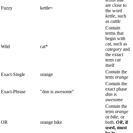
are close to
Fuzzy
kettle
~
the word
kettle
, such
as
cattle
Contain
terms that
begin with
cat
, such as
Wild
cat*
category
and
the extact
term
cat
itself
Contain the
Exact-Single
orange
term
orange
Contain the
exact phase
Exact-Phrase
"dnn is awesome"
dnn is
awesome
Contain the
term
orange
or
bike
, or
OR
orange bike
both.
OR
, if
used, must
be in