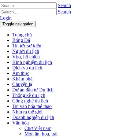
Search
Search
Login
Toggle navigation
Trang chủ
Bóng Đá
Tin tức sự kiện
Người du lịch
Visa, hộ chiếu
Kinh nghiệm du lịch
Dịch vụ du lịch
Ẩm thực
Khám phá
Chuyện lạ
Dự án đầu tư Du lịch
Thống kê du lịch
Công nghệ du lịch
Tin văn hóa thể thao
Nhìn ra thế giới
Doanh nghiệp du lịch
Văn hóa
Chợ Việt nam
Món ăn, hoa, trái