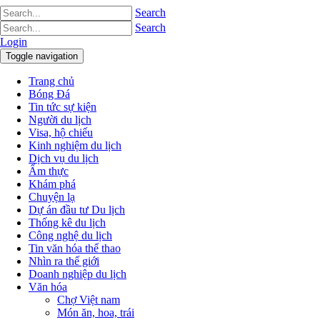
Search
Search
Login
Toggle navigation
Trang chủ
Bóng Đá
Tin tức sự kiện
Người du lịch
Visa, hộ chiếu
Kinh nghiệm du lịch
Dịch vụ du lịch
Ẩm thực
Khám phá
Chuyện lạ
Dự án đầu tư Du lịch
Thống kê du lịch
Công nghệ du lịch
Tin văn hóa thể thao
Nhìn ra thế giới
Doanh nghiệp du lịch
Văn hóa
Chợ Việt nam
Món ăn, hoa, trái