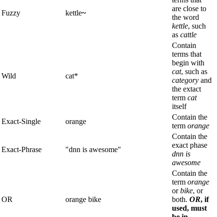
are close to
Fuzzy
kettle
~
the word
kettle
, such
as
cattle
Contain
terms that
begin with
cat
, such as
Wild
cat*
category
and
the extact
term
cat
itself
Contain the
Exact-Single
orange
term
orange
Contain the
exact phase
Exact-Phrase
"dnn is awesome"
dnn is
awesome
Contain the
term
orange
or
bike
, or
OR
orange bike
both.
OR
, if
used, must
be in