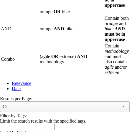
uppercase
orange
OR
bike
Contain both
orange
and
AND
orange
AND
bike
bike
.
AND
must be in
uppercase
Contain
methodology
(agile
OR
extreme)
AND
and must
Combo
methodology
also contain
agile
and/or
extreme
Relevance
Date
Results per Page:
15
Filter by Tags:
Limit the search results with the specified tags.