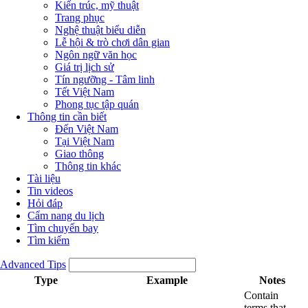
Kiến trúc, mỹ thuật
Trang phục
Nghệ thuật biểu diễn
Lễ hội & trò chơi dân gian
Ngôn ngữ văn học
Giá trị lịch sử
Tín ngưỡng - Tâm linh
Tết Việt Nam
Phong tục tập quán
Thông tin cần biết
Đến Việt Nam
Tại Việt Nam
Giao thông
Thông tin khác
Tài liệu
Tin videos
Hỏi đáp
Cẩm nang du lịch
Tìm chuyến bay
Tìm kiếm
Advanced Tips
Type
Example
Notes
Contain
terms that