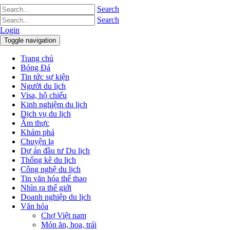
Search
Search
Login
Toggle navigation
Trang chủ
Bóng Đá
Tin tức sự kiện
Người du lịch
Visa, hộ chiếu
Kinh nghiệm du lịch
Dịch vụ du lịch
Ẩm thực
Khám phá
Chuyện lạ
Dự án đầu tư Du lịch
Thống kê du lịch
Công nghệ du lịch
Tin văn hóa thể thao
Nhìn ra thế giới
Doanh nghiệp du lịch
Văn hóa
Chợ Việt nam
Món ăn, hoa, trái