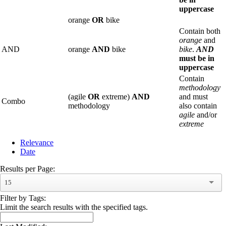
uppercase
orange
OR
bike
Contain both
orange
and
AND
orange
AND
bike
bike
.
AND
must be in
uppercase
Contain
methodology
(agile
OR
extreme)
AND
and must
Combo
methodology
also contain
agile
and/or
extreme
Relevance
Date
Results per Page:
15
Filter by Tags:
Limit the search results with the specified tags.