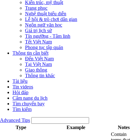
Kiến trúc, mỹ thuật
Trang phục
Nghệ thuật biểu diễn
Lễ hội & trò chơi dân gian
Ngôn ngữ văn học
Giá trị lịch sử
Tín ngưỡng - Tâm linh
Tết Việt Nam
Phong tục tập quán
Thông tin cần biết
Đến Việt Nam
Tại Việt Nam
Giao thông
Thông tin khác
Tài liệu
Tin videos
Hỏi đáp
Cẩm nang du lịch
Tìm chuyến bay
Tìm kiếm
Advanced Tips
Type
Example
Notes
Contain
terms that