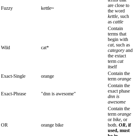
are close to
Fuzzy
kettle
~
the word
kettle
, such
as
cattle
Contain
terms that
begin with
cat
, such as
Wild
cat*
category
and
the extact
term
cat
itself
Contain the
Exact-Single
orange
term
orange
Contain the
exact phase
Exact-Phrase
"dnn is awesome"
dnn is
awesome
Contain the
term
orange
or
bike
, or
OR
orange bike
both.
OR
, if
used, must
be in