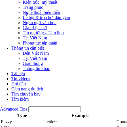
Kiến trúc, mỹ thuật
Trang phục
Nghệ thuật biểu diễn
Lễ hội & trò chơi dân gian
Ngôn ngữ văn học
Giá trị lịch sử
Tín ngưỡng - Tâm linh
Tết Việt Nam
Phong tục tập quán
Thông tin cần biết
Đến Việt Nam
Tại Việt Nam
Giao thông
Thông tin khác
Tài liệu
Tin videos
Hỏi đáp
Cẩm nang du lịch
Tìm chuyến bay
Tìm kiếm
Advanced Tips
Type
Example
Fuzzy
kettle
~
Conta