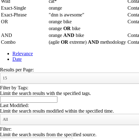
Wild
cat*
Conta
Exact-Single
orange
Conta
Exact-Phrase
"dnn is awesome"
Conta
OR
orange bike
Conta
orange
OR
bike
AND
orange
AND
bike
Conta
Combo
(agile
OR
extreme)
AND
methodology
Cont
Relevance
Date
Results per Page:
15
Filter by Tags:
Limit the search results with the specified tags.
Last Modified:
Limit the search results modified within the specified time.
All
Filter:
Limit the search results from the specified source.