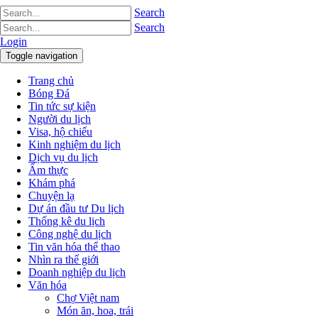
Search
Search
Login
Toggle navigation
Trang chủ
Bóng Đá
Tin tức sự kiện
Người du lịch
Visa, hộ chiếu
Kinh nghiệm du lịch
Dịch vụ du lịch
Ẩm thực
Khám phá
Chuyện lạ
Dự án đầu tư Du lịch
Thống kê du lịch
Công nghệ du lịch
Tin văn hóa thể thao
Nhìn ra thế giới
Doanh nghiệp du lịch
Văn hóa
Chợ Việt nam
Món ăn, hoa, trái