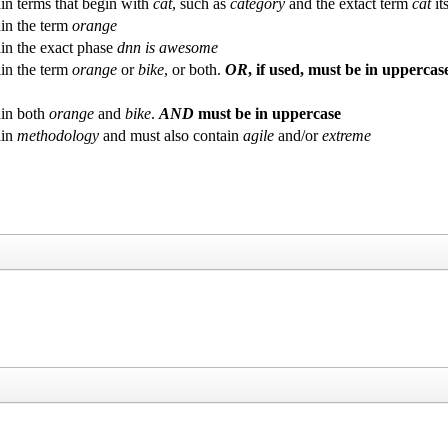
in terms that begin with
cat
, such as
category
and the extact term
cat
its
in the term
orange
in the exact phase
dnn is awesome
in the term
orange
or
bike
, or both.
OR
, if used, must be in uppercas
in both
orange
and
bike
.
AND
must be in uppercase
ain
methodology
and must also contain
agile
and/or
extreme