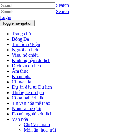
Search
Search
Login
Toggle navigation
Trang chủ
Bóng Đá
Tin tức sự kiện
Người du lịch
Visa, hộ chiếu
Kinh nghiệm du lịch
Dịch vụ du lịch
Ẩm thực
Khám phá
Chuyện lạ
Dự án đầu tư Du lịch
Thống kê du lịch
Công nghệ du lịch
Tin văn hóa thể thao
Nhìn ra thế giới
Doanh nghiệp du lịch
Văn hóa
Chợ Việt nam
Món ăn, hoa, trái