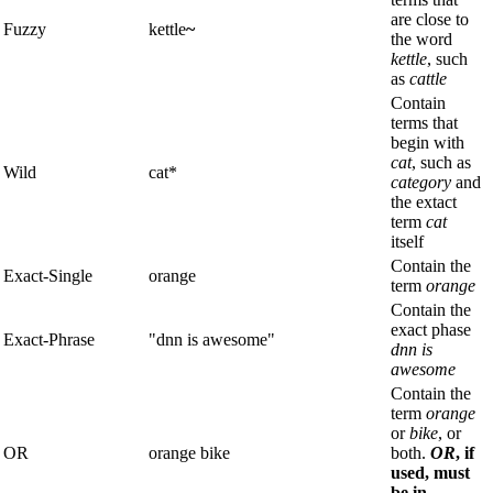
are close to
Fuzzy
kettle
~
the word
kettle
, such
as
cattle
Contain
terms that
begin with
cat
, such as
Wild
cat*
category
and
the extact
term
cat
itself
Contain the
Exact-Single
orange
term
orange
Contain the
exact phase
Exact-Phrase
"dnn is awesome"
dnn is
awesome
Contain the
term
orange
or
bike
, or
OR
orange bike
both.
OR
, if
used, must
be in