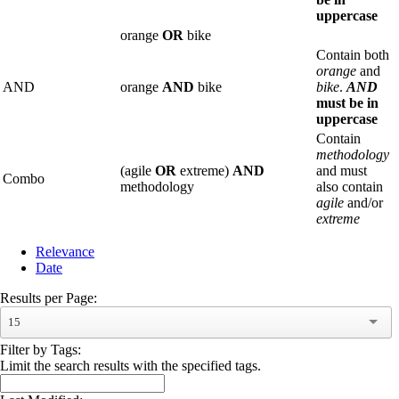
uppercase
orange
OR
bike
Contain both
orange
and
AND
orange
AND
bike
bike
.
AND
must be in
uppercase
Contain
methodology
(agile
OR
extreme)
AND
and must
Combo
methodology
also contain
agile
and/or
extreme
Relevance
Date
Results per Page:
15
Filter by Tags:
Limit the search results with the specified tags.