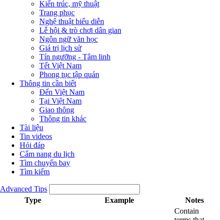
Kiến trúc, mỹ thuật
Trang phục
Nghệ thuật biểu diễn
Lễ hội & trò chơi dân gian
Ngôn ngữ văn học
Giá trị lịch sử
Tín ngưỡng - Tâm linh
Tết Việt Nam
Phong tục tập quán
Thông tin cần biết
Đến Việt Nam
Tại Việt Nam
Giao thông
Thông tin khác
Tài liệu
Tin videos
Hỏi đáp
Cẩm nang du lịch
Tìm chuyến bay
Tìm kiếm
Advanced Tips
Type
Example
Notes
Contain
terms that