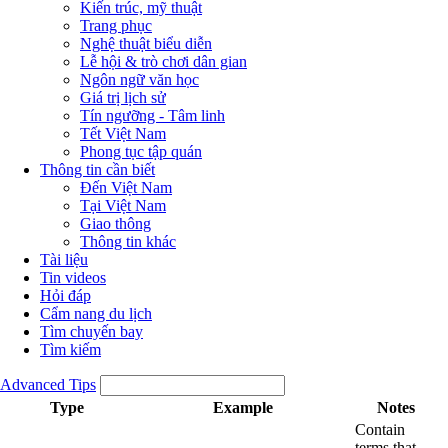
Kiến trúc, mỹ thuật
Trang phục
Nghệ thuật biểu diễn
Lễ hội & trò chơi dân gian
Ngôn ngữ văn học
Giá trị lịch sử
Tín ngưỡng - Tâm linh
Tết Việt Nam
Phong tục tập quán
Thông tin cần biết
Đến Việt Nam
Tại Việt Nam
Giao thông
Thông tin khác
Tài liệu
Tin videos
Hỏi đáp
Cẩm nang du lịch
Tìm chuyến bay
Tìm kiếm
Advanced Tips
Type
Example
Notes
Contain
terms that