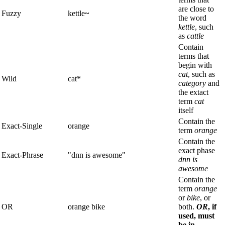
are close to
Fuzzy
kettle
~
the word
kettle
, such
as
cattle
Contain
terms that
begin with
cat
, such as
Wild
cat*
category
and
the extact
term
cat
itself
Contain the
Exact-Single
orange
term
orange
Contain the
exact phase
Exact-Phrase
"dnn is awesome"
dnn is
awesome
Contain the
term
orange
or
bike
, or
OR
orange bike
both.
OR
, if
used, must
be in