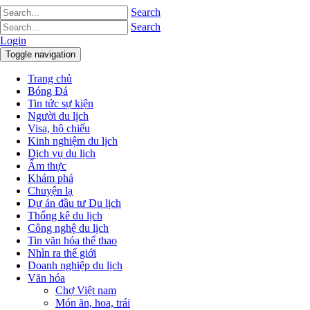
Search
Search
Login
Toggle navigation
Trang chủ
Bóng Đá
Tin tức sự kiện
Người du lịch
Visa, hộ chiếu
Kinh nghiệm du lịch
Dịch vụ du lịch
Ẩm thực
Khám phá
Chuyện lạ
Dự án đầu tư Du lịch
Thống kê du lịch
Công nghệ du lịch
Tin văn hóa thể thao
Nhìn ra thế giới
Doanh nghiệp du lịch
Văn hóa
Chợ Việt nam
Món ăn, hoa, trái