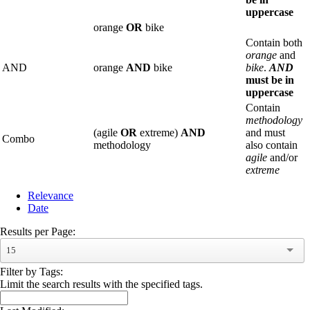
uppercase
orange
OR
bike
Contain both
orange
and
AND
orange
AND
bike
bike
.
AND
must be in
uppercase
Contain
methodology
(agile
OR
extreme)
AND
and must
Combo
methodology
also contain
agile
and/or
extreme
Relevance
Date
Results per Page:
15
Filter by Tags:
Limit the search results with the specified tags.