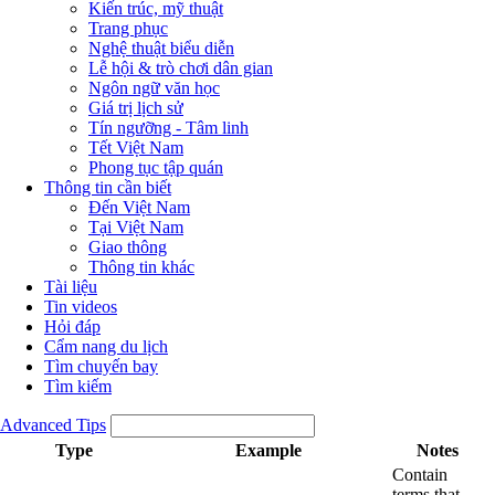
Kiến trúc, mỹ thuật
Trang phục
Nghệ thuật biểu diễn
Lễ hội & trò chơi dân gian
Ngôn ngữ văn học
Giá trị lịch sử
Tín ngưỡng - Tâm linh
Tết Việt Nam
Phong tục tập quán
Thông tin cần biết
Đến Việt Nam
Tại Việt Nam
Giao thông
Thông tin khác
Tài liệu
Tin videos
Hỏi đáp
Cẩm nang du lịch
Tìm chuyến bay
Tìm kiếm
Advanced Tips
Type
Example
Notes
Contain
terms that