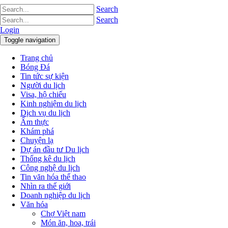
Search
Search
Login
Toggle navigation
Trang chủ
Bóng Đá
Tin tức sự kiện
Người du lịch
Visa, hộ chiếu
Kinh nghiệm du lịch
Dịch vụ du lịch
Ẩm thực
Khám phá
Chuyện lạ
Dự án đầu tư Du lịch
Thống kê du lịch
Công nghệ du lịch
Tin văn hóa thể thao
Nhìn ra thế giới
Doanh nghiệp du lịch
Văn hóa
Chợ Việt nam
Món ăn, hoa, trái