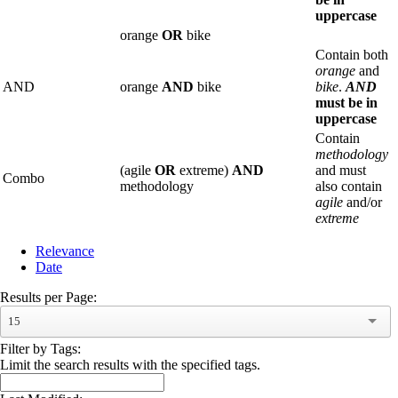
uppercase
orange
OR
bike
Contain both
orange
and
AND
orange
AND
bike
bike
.
AND
must be in
uppercase
Contain
methodology
(agile
OR
extreme)
AND
and must
Combo
methodology
also contain
agile
and/or
extreme
Relevance
Date
Results per Page:
15
Filter by Tags:
Limit the search results with the specified tags.