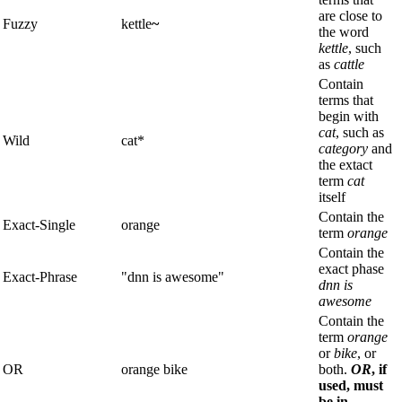
are close to
Fuzzy
kettle
~
the word
kettle
, such
as
cattle
Contain
terms that
begin with
cat
, such as
Wild
cat*
category
and
the extact
term
cat
itself
Contain the
Exact-Single
orange
term
orange
Contain the
exact phase
Exact-Phrase
"dnn is awesome"
dnn is
awesome
Contain the
term
orange
or
bike
, or
OR
orange bike
both.
OR
, if
used, must
be in