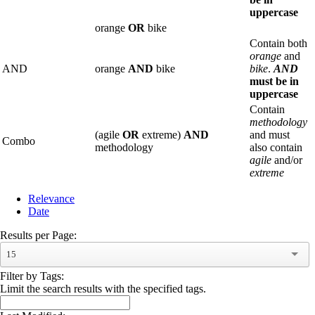
uppercase
orange
OR
bike
Contain both
orange
and
AND
orange
AND
bike
bike
.
AND
must be in
uppercase
Contain
methodology
(agile
OR
extreme)
AND
and must
Combo
methodology
also contain
agile
and/or
extreme
Relevance
Date
Results per Page:
15
Filter by Tags:
Limit the search results with the specified tags.