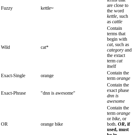
are close to
Fuzzy
kettle
~
the word
kettle
, such
as
cattle
Contain
terms that
begin with
cat
, such as
Wild
cat*
category
and
the extact
term
cat
itself
Contain the
Exact-Single
orange
term
orange
Contain the
exact phase
Exact-Phrase
"dnn is awesome"
dnn is
awesome
Contain the
term
orange
or
bike
, or
OR
orange bike
both.
OR
, if
used, must
be in