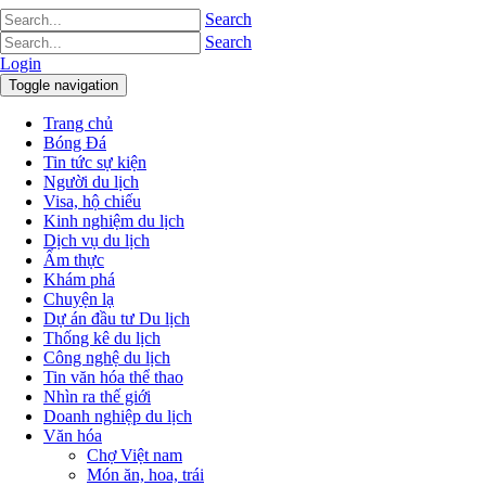
Search
Search
Login
Toggle navigation
Trang chủ
Bóng Đá
Tin tức sự kiện
Người du lịch
Visa, hộ chiếu
Kinh nghiệm du lịch
Dịch vụ du lịch
Ẩm thực
Khám phá
Chuyện lạ
Dự án đầu tư Du lịch
Thống kê du lịch
Công nghệ du lịch
Tin văn hóa thể thao
Nhìn ra thế giới
Doanh nghiệp du lịch
Văn hóa
Chợ Việt nam
Món ăn, hoa, trái