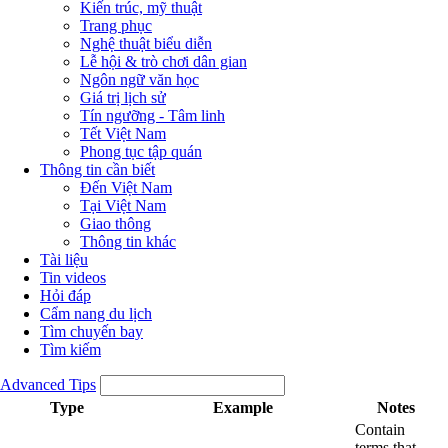
Kiến trúc, mỹ thuật
Trang phục
Nghệ thuật biểu diễn
Lễ hội & trò chơi dân gian
Ngôn ngữ văn học
Giá trị lịch sử
Tín ngưỡng - Tâm linh
Tết Việt Nam
Phong tục tập quán
Thông tin cần biết
Đến Việt Nam
Tại Việt Nam
Giao thông
Thông tin khác
Tài liệu
Tin videos
Hỏi đáp
Cẩm nang du lịch
Tìm chuyến bay
Tìm kiếm
Advanced Tips
Type
Example
Notes
Contain
terms that