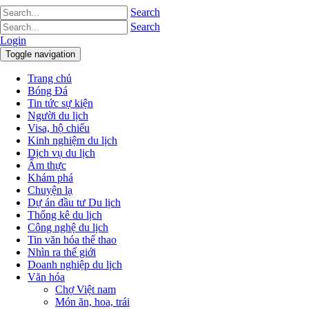
Search
Search
Login
Toggle navigation
Trang chủ
Bóng Đá
Tin tức sự kiện
Người du lịch
Visa, hộ chiếu
Kinh nghiệm du lịch
Dịch vụ du lịch
Ẩm thực
Khám phá
Chuyện lạ
Dự án đầu tư Du lịch
Thống kê du lịch
Công nghệ du lịch
Tin văn hóa thể thao
Nhìn ra thế giới
Doanh nghiệp du lịch
Văn hóa
Chợ Việt nam
Món ăn, hoa, trái