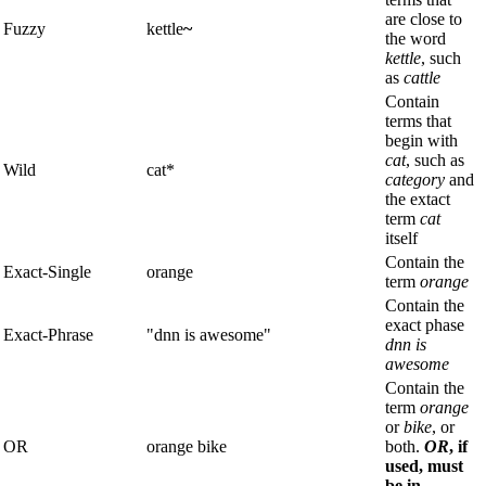
are close to
Fuzzy
kettle
~
the word
kettle
, such
as
cattle
Contain
terms that
begin with
cat
, such as
Wild
cat*
category
and
the extact
term
cat
itself
Contain the
Exact-Single
orange
term
orange
Contain the
exact phase
Exact-Phrase
"dnn is awesome"
dnn is
awesome
Contain the
term
orange
or
bike
, or
OR
orange bike
both.
OR
, if
used, must
be in