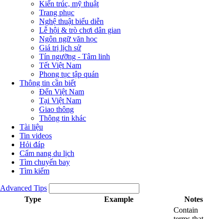
Kiến trúc, mỹ thuật
Trang phục
Nghệ thuật biểu diễn
Lễ hội & trò chơi dân gian
Ngôn ngữ văn học
Giá trị lịch sử
Tín ngưỡng - Tâm linh
Tết Việt Nam
Phong tục tập quán
Thông tin cần biết
Đến Việt Nam
Tại Việt Nam
Giao thông
Thông tin khác
Tài liệu
Tin videos
Hỏi đáp
Cẩm nang du lịch
Tìm chuyến bay
Tìm kiếm
Advanced Tips
Type
Example
Notes
Contain
terms that