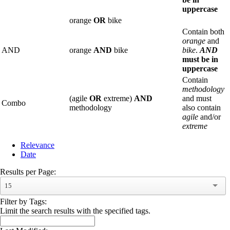
uppercase
orange
OR
bike
Contain both
orange
and
AND
orange
AND
bike
bike
.
AND
must be in
uppercase
Contain
methodology
(agile
OR
extreme)
AND
and must
Combo
methodology
also contain
agile
and/or
extreme
Relevance
Date
Results per Page:
15
Filter by Tags:
Limit the search results with the specified tags.