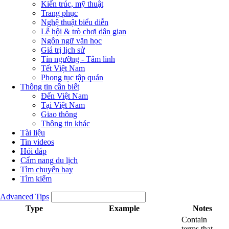
Kiến trúc, mỹ thuật
Trang phục
Nghệ thuật biểu diễn
Lễ hội & trò chơi dân gian
Ngôn ngữ văn học
Giá trị lịch sử
Tín ngưỡng - Tâm linh
Tết Việt Nam
Phong tục tập quán
Thông tin cần biết
Đến Việt Nam
Tại Việt Nam
Giao thông
Thông tin khác
Tài liệu
Tin videos
Hỏi đáp
Cẩm nang du lịch
Tìm chuyến bay
Tìm kiếm
Advanced Tips
Type
Example
Notes
Contain
terms that