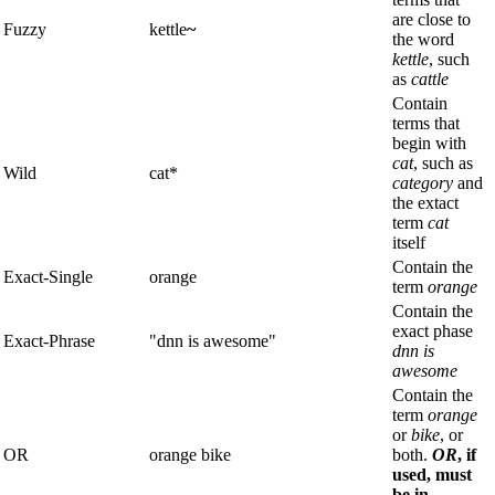
are close to
Fuzzy
kettle
~
the word
kettle
, such
as
cattle
Contain
terms that
begin with
cat
, such as
Wild
cat*
category
and
the extact
term
cat
itself
Contain the
Exact-Single
orange
term
orange
Contain the
exact phase
Exact-Phrase
"dnn is awesome"
dnn is
awesome
Contain the
term
orange
or
bike
, or
OR
orange bike
both.
OR
, if
used, must
be in