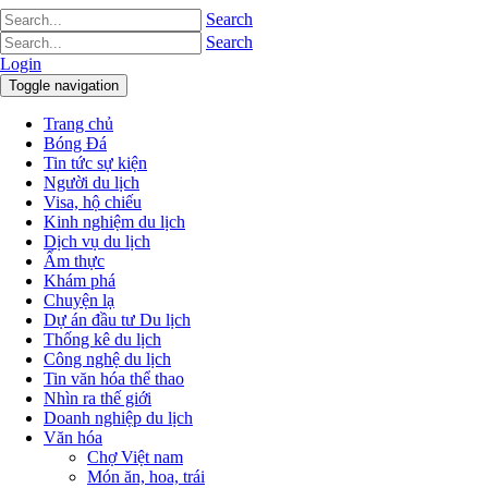
Search
Search
Login
Toggle navigation
Trang chủ
Bóng Đá
Tin tức sự kiện
Người du lịch
Visa, hộ chiếu
Kinh nghiệm du lịch
Dịch vụ du lịch
Ẩm thực
Khám phá
Chuyện lạ
Dự án đầu tư Du lịch
Thống kê du lịch
Công nghệ du lịch
Tin văn hóa thể thao
Nhìn ra thế giới
Doanh nghiệp du lịch
Văn hóa
Chợ Việt nam
Món ăn, hoa, trái