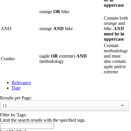
uppercase
orange
OR
bike
Contain both
orange
and
AND
orange
AND
bike
bike
.
AND
must be in
uppercase
Contain
methodology
(agile
OR
extreme)
AND
and must
Combo
methodology
also contain
agile
and/or
extreme
Relevance
Date
Results per Page:
15
Filter by Tags:
Limit the search results with the specified tags.