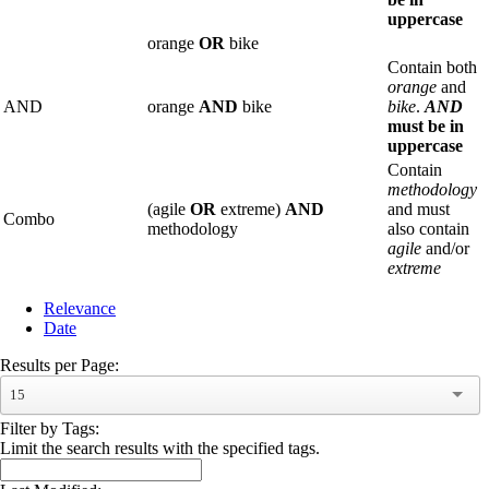
uppercase
orange
OR
bike
Contain both
orange
and
AND
orange
AND
bike
bike
.
AND
must be in
uppercase
Contain
methodology
(agile
OR
extreme)
AND
and must
Combo
methodology
also contain
agile
and/or
extreme
Relevance
Date
Results per Page:
15
Filter by Tags:
Limit the search results with the specified tags.