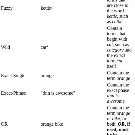
are close to
Fuzzy
kettle
~
the word
kettle
, such
as
cattle
Contain
terms that
begin with
cat
, such as
Wild
cat*
category
and
the extact
term
cat
itself
Contain the
Exact-Single
orange
term
orange
Contain the
exact phase
Exact-Phrase
"dnn is awesome"
dnn is
awesome
Contain the
term
orange
or
bike
, or
OR
orange bike
both.
OR
, if
used, must
be in