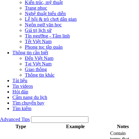
Kiến trúc, mỹ thuật
Trang phục
Nghệ thuật biểu diễn
Lễ hội & trò chơi dân gian
Ngôn ngữ văn học
Giá trị lịch sử
Tín ngưỡng - Tâm linh
Tết Việt Nam
Phong tục tập quán
Thông tin cần biết
Đến Việt Nam
Tại Việt Nam
Giao thông
Thông tin khác
Tài liệu
Tin videos
Hỏi đáp
Cẩm nang du lịch
Tìm chuyến bay
Tìm kiếm
Advanced Tips
Type
Example
Notes
Contain
terms that