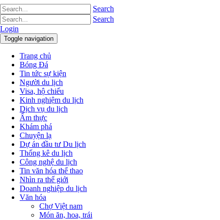
Search
Search
Login
Toggle navigation
Trang chủ
Bóng Đá
Tin tức sự kiện
Người du lịch
Visa, hộ chiếu
Kinh nghiệm du lịch
Dịch vụ du lịch
Ẩm thực
Khám phá
Chuyện lạ
Dự án đầu tư Du lịch
Thống kê du lịch
Công nghệ du lịch
Tin văn hóa thể thao
Nhìn ra thế giới
Doanh nghiệp du lịch
Văn hóa
Chợ Việt nam
Món ăn, hoa, trái