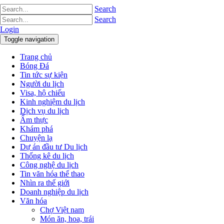
Search
Search
Login
Toggle navigation
Trang chủ
Bóng Đá
Tin tức sự kiện
Người du lịch
Visa, hộ chiếu
Kinh nghiệm du lịch
Dịch vụ du lịch
Ẩm thực
Khám phá
Chuyện lạ
Dự án đầu tư Du lịch
Thống kê du lịch
Công nghệ du lịch
Tin văn hóa thể thao
Nhìn ra thế giới
Doanh nghiệp du lịch
Văn hóa
Chợ Việt nam
Món ăn, hoa, trái