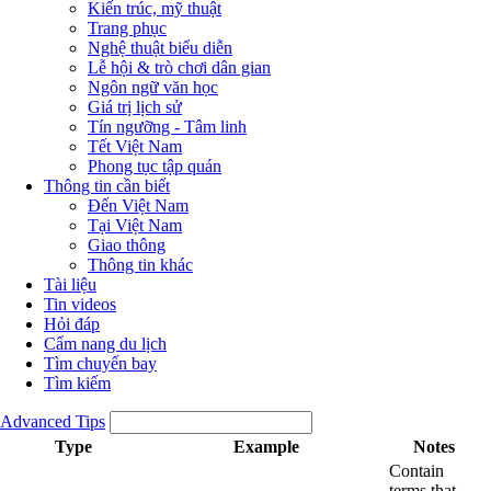
Kiến trúc, mỹ thuật
Trang phục
Nghệ thuật biểu diễn
Lễ hội & trò chơi dân gian
Ngôn ngữ văn học
Giá trị lịch sử
Tín ngưỡng - Tâm linh
Tết Việt Nam
Phong tục tập quán
Thông tin cần biết
Đến Việt Nam
Tại Việt Nam
Giao thông
Thông tin khác
Tài liệu
Tin videos
Hỏi đáp
Cẩm nang du lịch
Tìm chuyến bay
Tìm kiếm
Advanced Tips
Type
Example
Notes
Contain
terms that