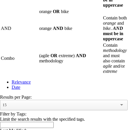
uppercase
orange
OR
bike
Contain both
orange
and
AND
orange
AND
bike
bike
.
AND
must be in
uppercase
Contain
methodology
(agile
OR
extreme)
AND
and must
Combo
methodology
also contain
agile
and/or
extreme
Relevance
Date
Results per Page:
15
Filter by Tags:
Limit the search results with the specified tags.