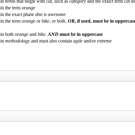
in terms that begin with
cat
, such as
category
and the extact term
cat
its
in the term
orange
in the exact phase
dnn is awesome
in the term
orange
or
bike
, or both.
OR
, if used, must be in uppercas
in both
orange
and
bike
.
AND
must be in uppercase
ain
methodology
and must also contain
agile
and/or
extreme