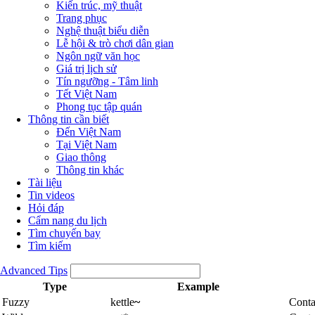
Kiến trúc, mỹ thuật
Trang phục
Nghệ thuật biểu diễn
Lễ hội & trò chơi dân gian
Ngôn ngữ văn học
Giá trị lịch sử
Tín ngưỡng - Tâm linh
Tết Việt Nam
Phong tục tập quán
Thông tin cần biết
Đến Việt Nam
Tại Việt Nam
Giao thông
Thông tin khác
Tài liệu
Tin videos
Hỏi đáp
Cẩm nang du lịch
Tìm chuyến bay
Tìm kiếm
Advanced Tips
Type
Example
Fuzzy
kettle
~
Conta