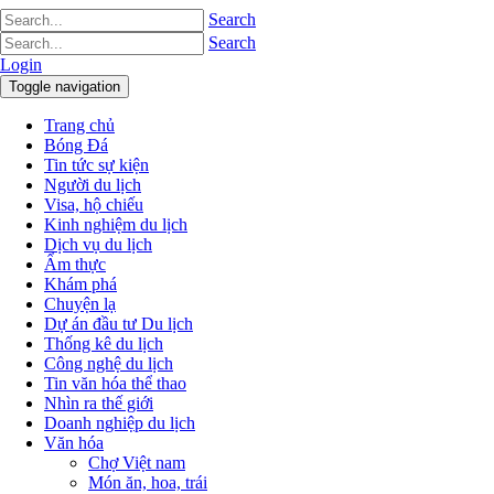
Search
Search
Login
Toggle navigation
Trang chủ
Bóng Đá
Tin tức sự kiện
Người du lịch
Visa, hộ chiếu
Kinh nghiệm du lịch
Dịch vụ du lịch
Ẩm thực
Khám phá
Chuyện lạ
Dự án đầu tư Du lịch
Thống kê du lịch
Công nghệ du lịch
Tin văn hóa thể thao
Nhìn ra thế giới
Doanh nghiệp du lịch
Văn hóa
Chợ Việt nam
Món ăn, hoa, trái