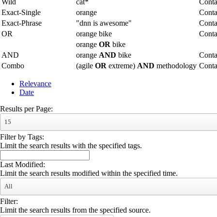
Wild
cat*
Conta
Exact-Single
orange
Conta
Exact-Phrase
"dnn is awesome"
Conta
OR
orange bike
Conta
orange
OR
bike
AND
orange
AND
bike
Conta
Combo
(agile
OR
extreme)
AND
methodology
Cont
Relevance
Date
Results per Page:
15
Filter by Tags:
Limit the search results with the specified tags.
Last Modified:
Limit the search results modified within the specified time.
All
Filter:
Limit the search results from the specified source.