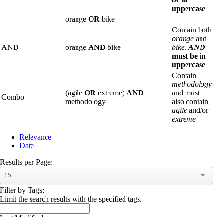
uppercase
orange
OR
bike
Contain both
orange
and
AND
orange
AND
bike
bike
.
AND
must be in
uppercase
Contain
methodology
(agile
OR
extreme)
AND
and must
Combo
methodology
also contain
agile
and/or
extreme
Relevance
Date
Results per Page:
15
Filter by Tags:
Limit the search results with the specified tags.