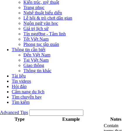
Kiến trúc, mỹ thuật
Trang phục
Nghệ thuật biểu diễn
Lễ hội & trò chơi dân gian
Ngôn ngữ văn học
Giá trị lịch sử
Tín ngưỡng - Tâm linh
Tết Việt Nam
Phong tục tập quán
Thông tin cần biết
Đến Việt Nam
Tại Việt Nam
Giao thông
Thông tin khác
Tài liệu
Tin videos
Hỏi đáp
Cẩm nang du lịch
Tìm chuyến bay
Tìm kiếm
Advanced Tips
Type
Example
Notes
Contain
terms that