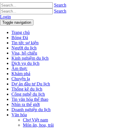
Search
Search
Login
Toggle navigation
Trang chủ
Bóng Đá
Tin tức sự kiện
Người du lịch
Visa, hộ chiếu
Kinh nghiệm du lịch
Dịch vụ du lịch
Ẩm thực
Khám phá
Chuyện lạ
Dự án đầu tư Du lịch
Thống kê du lịch
Công nghệ du lịch
Tin văn hóa thể thao
Nhìn ra thế giới
Doanh nghiệp du lịch
Văn hóa
Chợ Việt nam
Món ăn, hoa, trái