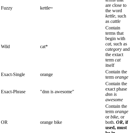
are close to
Fuzzy
kettle
~
the word
kettle
, such
as
cattle
Contain
terms that
begin with
cat
, such as
Wild
cat*
category
and
the extact
term
cat
itself
Contain the
Exact-Single
orange
term
orange
Contain the
exact phase
Exact-Phrase
"dnn is awesome"
dnn is
awesome
Contain the
term
orange
or
bike
, or
OR
orange bike
both.
OR
, if
used, must
be in