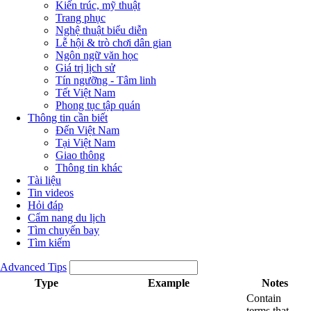
Kiến trúc, mỹ thuật
Trang phục
Nghệ thuật biểu diễn
Lễ hội & trò chơi dân gian
Ngôn ngữ văn học
Giá trị lịch sử
Tín ngưỡng - Tâm linh
Tết Việt Nam
Phong tục tập quán
Thông tin cần biết
Đến Việt Nam
Tại Việt Nam
Giao thông
Thông tin khác
Tài liệu
Tin videos
Hỏi đáp
Cẩm nang du lịch
Tìm chuyến bay
Tìm kiếm
Advanced Tips
Type
Example
Notes
Contain
terms that