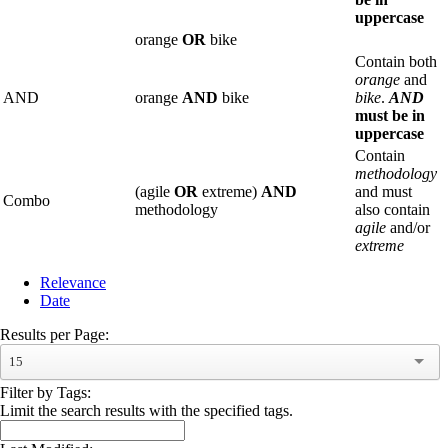
uppercase
orange
OR
bike
Contain both
orange
and
AND
orange
AND
bike
bike
.
AND
must be in
uppercase
Contain
methodology
(agile
OR
extreme)
AND
and must
Combo
methodology
also contain
agile
and/or
extreme
Relevance
Date
Results per Page:
15
Filter by Tags:
Limit the search results with the specified tags.