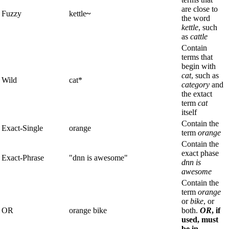
are close to
Fuzzy
kettle
~
the word
kettle
, such
as
cattle
Contain
terms that
begin with
cat
, such as
Wild
cat*
category
and
the extact
term
cat
itself
Contain the
Exact-Single
orange
term
orange
Contain the
exact phase
Exact-Phrase
"dnn is awesome"
dnn is
awesome
Contain the
term
orange
or
bike
, or
OR
orange bike
both.
OR
, if
used, must
be in