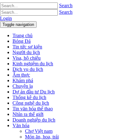
Search
Search
Login
Toggle navigation
Trang chủ
Bóng Đá
Tin tức sự kiện
Người du lịch
Visa, hộ chiếu
Kinh nghiệm du lịch
Dịch vụ du lịch
Ẩm thực
Khám phá
Chuyện lạ
Dự án đầu tư Du lịch
Thống kê du lịch
Công nghệ du lịch
Tin văn hóa thể thao
Nhìn ra thế giới
Doanh nghiệp du lịch
Văn hóa
Chợ Việt nam
Món ăn, hoa, trái