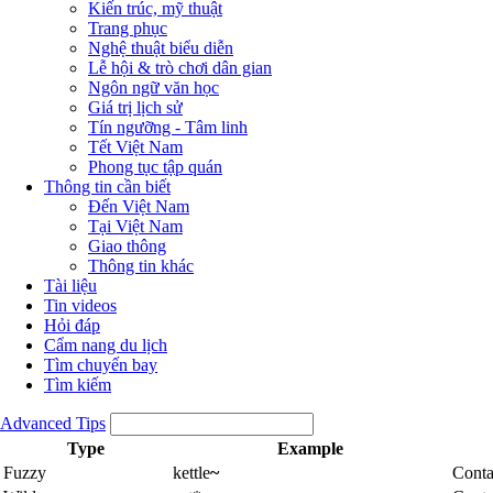
Kiến trúc, mỹ thuật
Trang phục
Nghệ thuật biểu diễn
Lễ hội & trò chơi dân gian
Ngôn ngữ văn học
Giá trị lịch sử
Tín ngưỡng - Tâm linh
Tết Việt Nam
Phong tục tập quán
Thông tin cần biết
Đến Việt Nam
Tại Việt Nam
Giao thông
Thông tin khác
Tài liệu
Tin videos
Hỏi đáp
Cẩm nang du lịch
Tìm chuyến bay
Tìm kiếm
Advanced Tips
Type
Example
Fuzzy
kettle
~
Conta