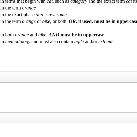
in terms that begin with
cat
, such as
category
and the extact term
cat
its
in the term
orange
in the exact phase
dnn is awesome
in the term
orange
or
bike
, or both.
OR
, if used, must be in uppercas
in both
orange
and
bike
.
AND
must be in uppercase
ain
methodology
and must also contain
agile
and/or
extreme