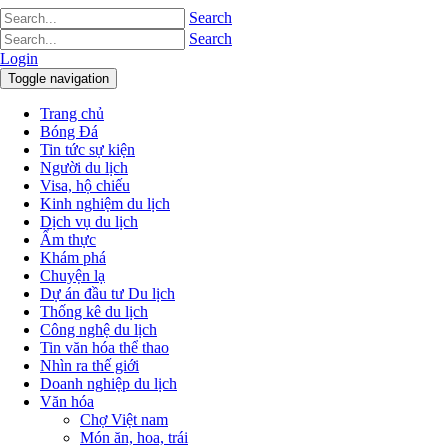
Search
Search
Login
Toggle navigation
Trang chủ
Bóng Đá
Tin tức sự kiện
Người du lịch
Visa, hộ chiếu
Kinh nghiệm du lịch
Dịch vụ du lịch
Ẩm thực
Khám phá
Chuyện lạ
Dự án đầu tư Du lịch
Thống kê du lịch
Công nghệ du lịch
Tin văn hóa thể thao
Nhìn ra thế giới
Doanh nghiệp du lịch
Văn hóa
Chợ Việt nam
Món ăn, hoa, trái