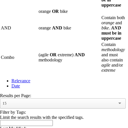
uppercase
orange
OR
bike
Contain both
orange
and
AND
orange
AND
bike
bike
.
AND
must be in
uppercase
Contain
methodology
(agile
OR
extreme)
AND
and must
Combo
methodology
also contain
agile
and/or
extreme
Relevance
Date
Results per Page:
15
Filter by Tags:
Limit the search results with the specified tags.