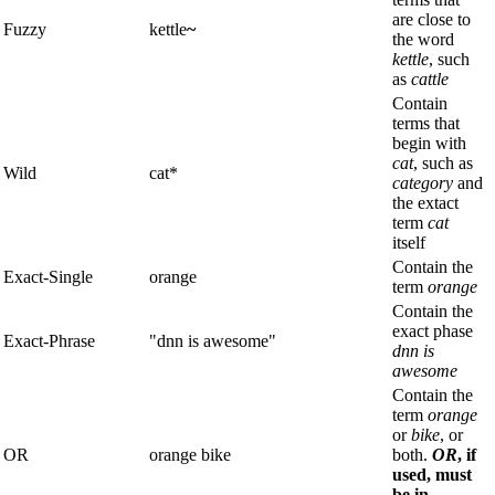
are close to
Fuzzy
kettle
~
the word
kettle
, such
as
cattle
Contain
terms that
begin with
cat
, such as
Wild
cat*
category
and
the extact
term
cat
itself
Contain the
Exact-Single
orange
term
orange
Contain the
exact phase
Exact-Phrase
"dnn is awesome"
dnn is
awesome
Contain the
term
orange
or
bike
, or
OR
orange bike
both.
OR
, if
used, must
be in