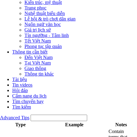
Kiến trúc, mỹ thuật
Trang phục
Nghệ thuật biểu diễn
Lễ hội & trò chơi dân gian
Ngôn ngữ văn học
Giá trị lịch sử
Tín ngưỡng - Tâm linh
Tết Việt Nam
Phong tục tập quán
Thông tin cần biết
Đến Việt Nam
Tại Việt Nam
Giao thông
Thông tin khác
Tài liệu
Tin videos
Hỏi đáp
Cẩm nang du lịch
Tìm chuyến bay
Tìm kiếm
Advanced Tips
Type
Example
Notes
Contain
terms that