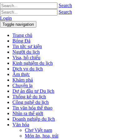
Search
Search
Login
Toggle navigation
Trang chủ
Bóng Đá
Tin tức sự kiện
Người du lịch
Visa, hộ chiếu
Kinh nghiệm du lịch
Dịch vụ du lịch
Ẩm thực
Khám phá
Chuyện lạ
Dự án đầu tư Du lịch
Thống kê du lịch
Công nghệ du lịch
Tin văn hóa thể thao
Nhìn ra thế giới
Doanh nghiệp du lịch
Văn hóa
Chợ Việt nam
Món ăn, hoa, trái