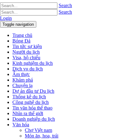
Search
Search
Login
Toggle navigation
Trang chủ
Bóng Đá
Tin tức sự kiện
Người du lịch
Visa, hộ chiếu
Kinh nghiệm du lịch
Dịch vụ du lịch
Ẩm thực
Khám phá
Chuyện lạ
Dự án đầu tư Du lịch
Thống kê du lịch
Công nghệ du lịch
Tin văn hóa thể thao
Nhìn ra thế giới
Doanh nghiệp du lịch
Văn hóa
Chợ Việt nam
Món ăn, hoa, trái