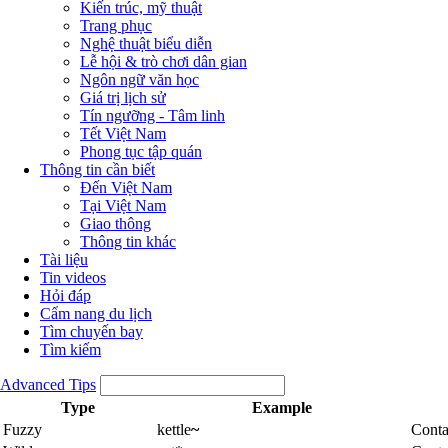
Kiến trúc, mỹ thuật
Trang phục
Nghệ thuật biểu diễn
Lễ hội & trò chơi dân gian
Ngôn ngữ văn học
Giá trị lịch sử
Tín ngưỡng - Tâm linh
Tết Việt Nam
Phong tục tập quán
Thông tin cần biết
Đến Việt Nam
Tại Việt Nam
Giao thông
Thông tin khác
Tài liệu
Tin videos
Hỏi đáp
Cẩm nang du lịch
Tìm chuyến bay
Tìm kiếm
Advanced Tips
Type
Example
Fuzzy
kettle
~
Conta