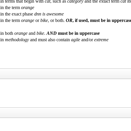
in terms that begin with
cat
, such as
category
and the extact term
cat
its
in the term
orange
in the exact phase
dnn is awesome
in the term
orange
or
bike
, or both.
OR
, if used, must be in uppercas
in both
orange
and
bike
.
AND
must be in uppercase
ain
methodology
and must also contain
agile
and/or
extreme