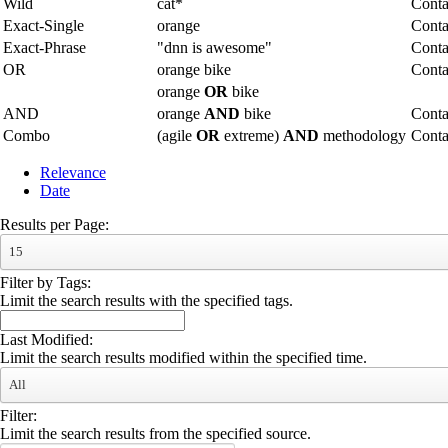
Wild
cat*
Conta
Exact-Single
orange
Conta
Exact-Phrase
"dnn is awesome"
Conta
OR
orange bike
Conta
orange
OR
bike
AND
orange
AND
bike
Conta
Combo
(agile
OR
extreme)
AND
methodology
Cont
Relevance
Date
Results per Page:
15
Filter by Tags:
Limit the search results with the specified tags.
Last Modified:
Limit the search results modified within the specified time.
All
Filter:
Limit the search results from the specified source.