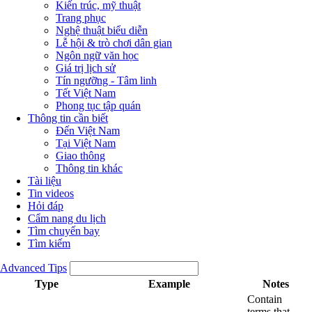
Kiến trúc, mỹ thuật
Trang phục
Nghệ thuật biểu diễn
Lễ hội & trò chơi dân gian
Ngôn ngữ văn học
Giá trị lịch sử
Tín ngưỡng - Tâm linh
Tết Việt Nam
Phong tục tập quán
Thông tin cần biết
Đến Việt Nam
Tại Việt Nam
Giao thông
Thông tin khác
Tài liệu
Tin videos
Hỏi đáp
Cẩm nang du lịch
Tìm chuyến bay
Tìm kiếm
Advanced Tips
Type
Example
Notes
Contain
terms that