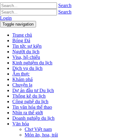
Search
Search
Login
Toggle navigation
Trang chủ
Bóng Đá
Tin tức sự kiện
Người du lịch
Visa, hộ chiếu
Kinh nghiệm du lịch
Dịch vụ du lịch
Ẩm thực
Khám phá
Chuyện lạ
Dự án đầu tư Du lịch
Thống kê du lịch
Công nghệ du lịch
Tin văn hóa thể thao
Nhìn ra thế giới
Doanh nghiệp du lịch
Văn hóa
Chợ Việt nam
Món ăn, hoa, trái