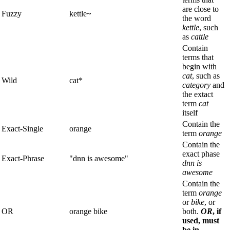
are close to
Fuzzy
kettle
~
the word
kettle
, such
as
cattle
Contain
terms that
begin with
cat
, such as
Wild
cat*
category
and
the extact
term
cat
itself
Contain the
Exact-Single
orange
term
orange
Contain the
exact phase
Exact-Phrase
"dnn is awesome"
dnn is
awesome
Contain the
term
orange
or
bike
, or
OR
orange bike
both.
OR
, if
used, must
be in