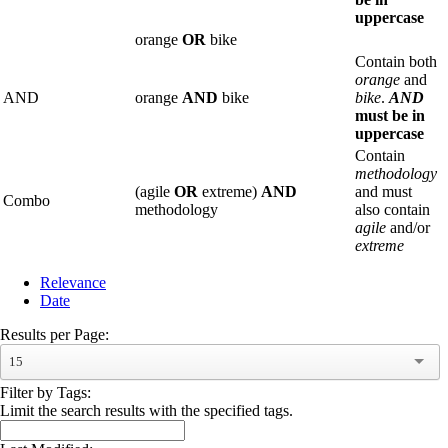
uppercase
orange
OR
bike
Contain both
orange
and
AND
orange
AND
bike
bike
.
AND
must be in
uppercase
Contain
methodology
(agile
OR
extreme)
AND
and must
Combo
methodology
also contain
agile
and/or
extreme
Relevance
Date
Results per Page:
15
Filter by Tags:
Limit the search results with the specified tags.