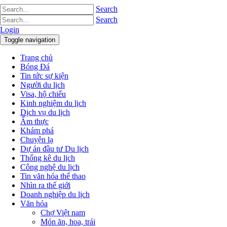
Search
Search
Login
Toggle navigation
Trang chủ
Bóng Đá
Tin tức sự kiện
Người du lịch
Visa, hộ chiếu
Kinh nghiệm du lịch
Dịch vụ du lịch
Ẩm thực
Khám phá
Chuyện lạ
Dự án đầu tư Du lịch
Thống kê du lịch
Công nghệ du lịch
Tin văn hóa thể thao
Nhìn ra thế giới
Doanh nghiệp du lịch
Văn hóa
Chợ Việt nam
Món ăn, hoa, trái