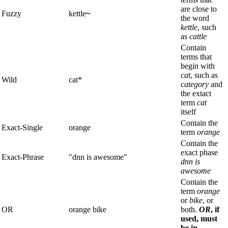
are close to
Fuzzy
kettle
~
the word
kettle
, such
as
cattle
Contain
terms that
begin with
cat
, such as
Wild
cat*
category
and
the extact
term
cat
itself
Contain the
Exact-Single
orange
term
orange
Contain the
exact phase
Exact-Phrase
"dnn is awesome"
dnn is
awesome
Contain the
term
orange
or
bike
, or
OR
orange bike
both.
OR
, if
used, must
be in