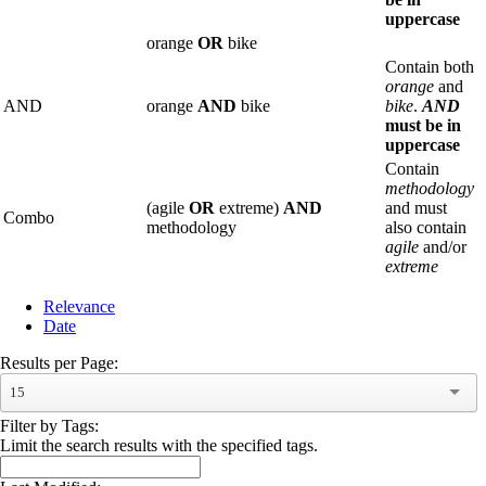
uppercase
orange
OR
bike
Contain both
orange
and
AND
orange
AND
bike
bike
.
AND
must be in
uppercase
Contain
methodology
(agile
OR
extreme)
AND
and must
Combo
methodology
also contain
agile
and/or
extreme
Relevance
Date
Results per Page:
15
Filter by Tags:
Limit the search results with the specified tags.