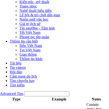
Kiến trúc, mỹ thuật
Trang phục
Nghệ thuật biểu diễn
Lễ hội & trò chơi dân gian
Ngôn ngữ văn học
Giá trị lịch sử
Tín ngưỡng - Tâm linh
Tết Việt Nam
Phong tục tập quán
Thông tin cần biết
Đến Việt Nam
Tại Việt Nam
Giao thông
Thông tin khác
Tài liệu
Tin videos
Hỏi đáp
Cẩm nang du lịch
Tìm chuyến bay
Tìm kiếm
Advanced Tips
Type
Example
Notes
Contain
terms that