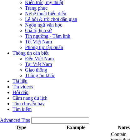
Kiến trúc, mỹ thuật
Trang phục
Nghệ thuật biểu diễn
Lễ hội & trò chơi dân gian
Ngôn ngữ văn học
Giá trị lịch sử
Tín ngưỡng - Tâm linh
Tết Việt Nam
Phong tục tập quán
Thông tin cần biết
Đến Việt Nam
Tại Việt Nam
Giao thông
Thông tin khác
Tài liệu
Tin videos
Hỏi đáp
Cẩm nang du lịch
Tìm chuyến bay
Tìm kiếm
Advanced Tips
Type
Example
Notes
Contain
terms that