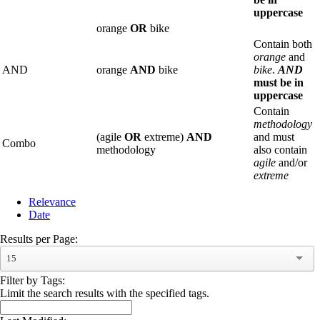
uppercase
orange
OR
bike
Contain both
orange
and
AND
orange
AND
bike
bike
.
AND
must be in
uppercase
Contain
methodology
(agile
OR
extreme)
AND
and must
Combo
methodology
also contain
agile
and/or
extreme
Relevance
Date
Results per Page:
15
Filter by Tags:
Limit the search results with the specified tags.