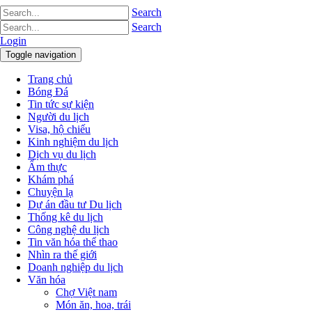
Search
Search
Login
Toggle navigation
Trang chủ
Bóng Đá
Tin tức sự kiện
Người du lịch
Visa, hộ chiếu
Kinh nghiệm du lịch
Dịch vụ du lịch
Ẩm thực
Khám phá
Chuyện lạ
Dự án đầu tư Du lịch
Thống kê du lịch
Công nghệ du lịch
Tin văn hóa thể thao
Nhìn ra thế giới
Doanh nghiệp du lịch
Văn hóa
Chợ Việt nam
Món ăn, hoa, trái