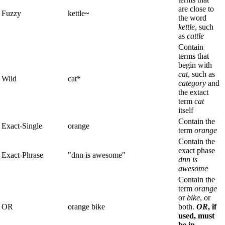
are close to
Fuzzy
kettle
~
the word
kettle
, such
as
cattle
Contain
terms that
begin with
cat
, such as
Wild
cat*
category
and
the extact
term
cat
itself
Contain the
Exact-Single
orange
term
orange
Contain the
exact phase
Exact-Phrase
"dnn is awesome"
dnn is
awesome
Contain the
term
orange
or
bike
, or
OR
orange bike
both.
OR
, if
used, must
be in