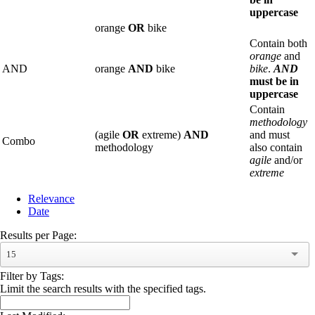
uppercase
orange
OR
bike
Contain both
orange
and
AND
orange
AND
bike
bike
.
AND
must be in
uppercase
Contain
methodology
(agile
OR
extreme)
AND
and must
Combo
methodology
also contain
agile
and/or
extreme
Relevance
Date
Results per Page:
15
Filter by Tags:
Limit the search results with the specified tags.