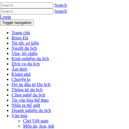
Search
Search
Login
Toggle navigation
Trang chủ
Bóng Đá
Tin tức sự kiện
Người du lịch
Visa, hộ chiếu
Kinh nghiệm du lịch
Dịch vụ du lịch
Ẩm thực
Khám phá
Chuyện lạ
Dự án đầu tư Du lịch
Thống kê du lịch
Công nghệ du lịch
Tin văn hóa thể thao
Nhìn ra thế giới
Doanh nghiệp du lịch
Văn hóa
Chợ Việt nam
Món ăn, hoa, trái