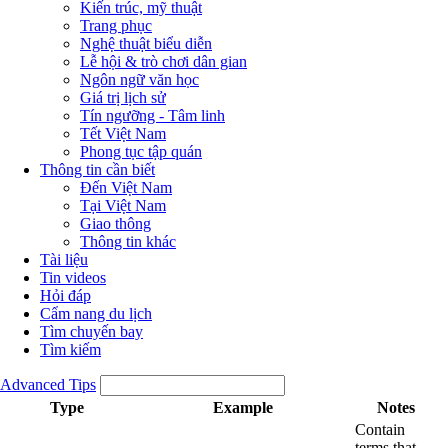
Kiến trúc, mỹ thuật
Trang phục
Nghệ thuật biểu diễn
Lễ hội & trò chơi dân gian
Ngôn ngữ văn học
Giá trị lịch sử
Tín ngưỡng - Tâm linh
Tết Việt Nam
Phong tục tập quán
Thông tin cần biết
Đến Việt Nam
Tại Việt Nam
Giao thông
Thông tin khác
Tài liệu
Tin videos
Hỏi đáp
Cẩm nang du lịch
Tìm chuyến bay
Tìm kiếm
Advanced Tips
Type
Example
Notes
Contain
terms that