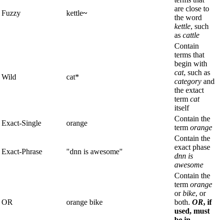
are close to
Fuzzy
kettle
~
the word
kettle
, such
as
cattle
Contain
terms that
begin with
cat
, such as
Wild
cat*
category
and
the extact
term
cat
itself
Contain the
Exact-Single
orange
term
orange
Contain the
exact phase
Exact-Phrase
"dnn is awesome"
dnn is
awesome
Contain the
term
orange
or
bike
, or
OR
orange bike
both.
OR
, if
used, must
be in