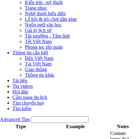
Kiến trúc, mỹ thuật
Trang phục
Nghệ thuật biểu diễn
Lễ hội & trò chơi dân gian
Ngôn ngữ văn học
Giá trị lịch sử
Tín ngưỡng - Tâm linh
Tết Việt Nam
Phong tục tập quán
Thông tin cần biết
Đến Việt Nam
Tại Việt Nam
Giao thông
Thông tin khác
Tài liệu
Tin videos
Hỏi đáp
Cẩm nang du lịch
Tìm chuyến bay
Tìm kiếm
Advanced Tips
Type
Example
Notes
Contain
terms that