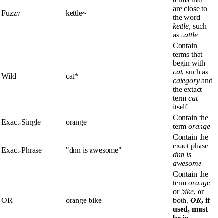
are close to
Fuzzy
kettle
~
the word
kettle
, such
as
cattle
Contain
terms that
begin with
cat
, such as
Wild
cat*
category
and
the extact
term
cat
itself
Contain the
Exact-Single
orange
term
orange
Contain the
exact phase
Exact-Phrase
"dnn is awesome"
dnn is
awesome
Contain the
term
orange
or
bike
, or
OR
orange bike
both.
OR
, if
used, must
be in