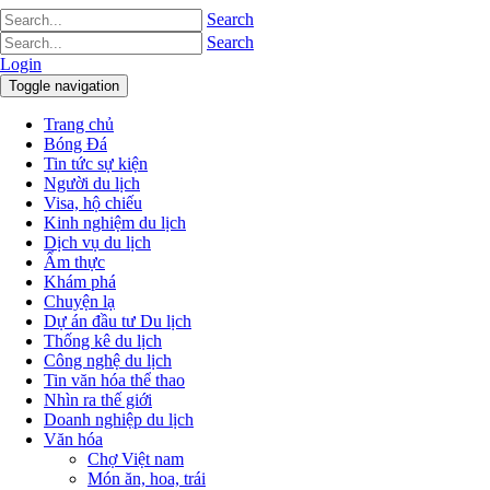
Search
Search
Login
Toggle navigation
Trang chủ
Bóng Đá
Tin tức sự kiện
Người du lịch
Visa, hộ chiếu
Kinh nghiệm du lịch
Dịch vụ du lịch
Ẩm thực
Khám phá
Chuyện lạ
Dự án đầu tư Du lịch
Thống kê du lịch
Công nghệ du lịch
Tin văn hóa thể thao
Nhìn ra thế giới
Doanh nghiệp du lịch
Văn hóa
Chợ Việt nam
Món ăn, hoa, trái