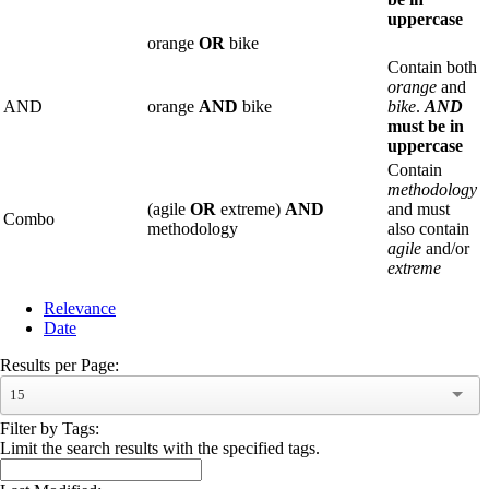
uppercase
orange
OR
bike
Contain both
orange
and
AND
orange
AND
bike
bike
.
AND
must be in
uppercase
Contain
methodology
(agile
OR
extreme)
AND
and must
Combo
methodology
also contain
agile
and/or
extreme
Relevance
Date
Results per Page:
15
Filter by Tags:
Limit the search results with the specified tags.