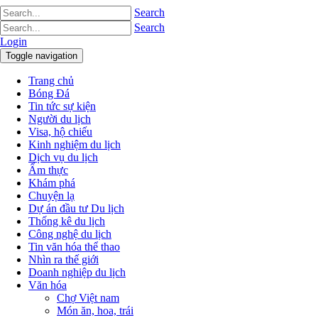
Search
Search
Login
Toggle navigation
Trang chủ
Bóng Đá
Tin tức sự kiện
Người du lịch
Visa, hộ chiếu
Kinh nghiệm du lịch
Dịch vụ du lịch
Ẩm thực
Khám phá
Chuyện lạ
Dự án đầu tư Du lịch
Thống kê du lịch
Công nghệ du lịch
Tin văn hóa thể thao
Nhìn ra thế giới
Doanh nghiệp du lịch
Văn hóa
Chợ Việt nam
Món ăn, hoa, trái