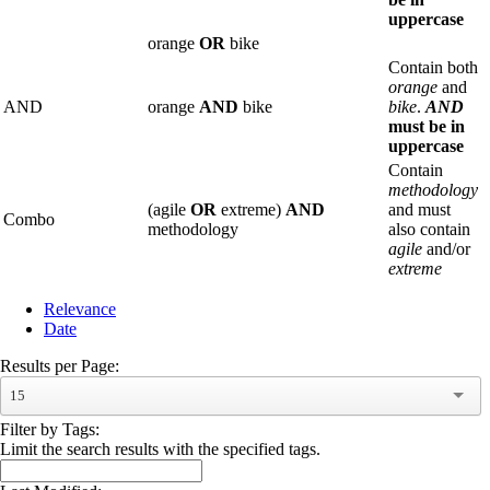
uppercase
orange
OR
bike
Contain both
orange
and
AND
orange
AND
bike
bike
.
AND
must be in
uppercase
Contain
methodology
(agile
OR
extreme)
AND
and must
Combo
methodology
also contain
agile
and/or
extreme
Relevance
Date
Results per Page:
15
Filter by Tags:
Limit the search results with the specified tags.