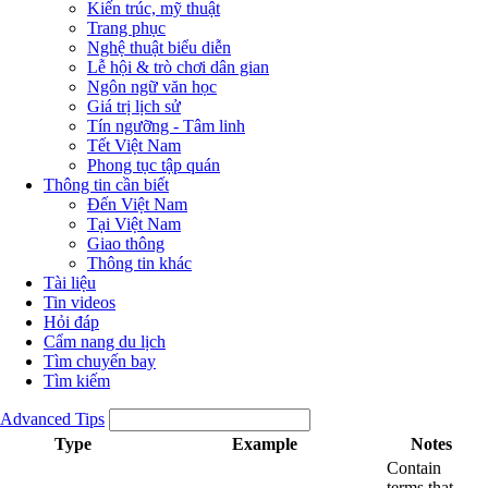
Kiến trúc, mỹ thuật
Trang phục
Nghệ thuật biểu diễn
Lễ hội & trò chơi dân gian
Ngôn ngữ văn học
Giá trị lịch sử
Tín ngưỡng - Tâm linh
Tết Việt Nam
Phong tục tập quán
Thông tin cần biết
Đến Việt Nam
Tại Việt Nam
Giao thông
Thông tin khác
Tài liệu
Tin videos
Hỏi đáp
Cẩm nang du lịch
Tìm chuyến bay
Tìm kiếm
Advanced Tips
Type
Example
Notes
Contain
terms that