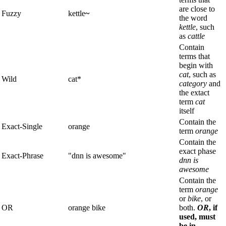
are close to
Fuzzy
kettle
~
the word
kettle
, such
as
cattle
Contain
terms that
begin with
cat
, such as
Wild
cat*
category
and
the extact
term
cat
itself
Contain the
Exact-Single
orange
term
orange
Contain the
exact phase
Exact-Phrase
"dnn is awesome"
dnn is
awesome
Contain the
term
orange
or
bike
, or
OR
orange bike
both.
OR
, if
used, must
be in