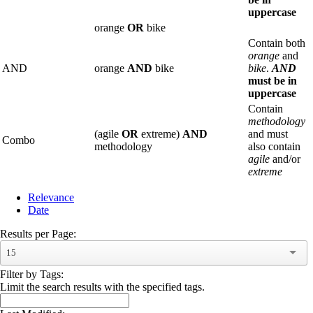
uppercase
orange
OR
bike
Contain both
orange
and
AND
orange
AND
bike
bike
.
AND
must be in
uppercase
Contain
methodology
(agile
OR
extreme)
AND
and must
Combo
methodology
also contain
agile
and/or
extreme
Relevance
Date
Results per Page:
15
Filter by Tags:
Limit the search results with the specified tags.