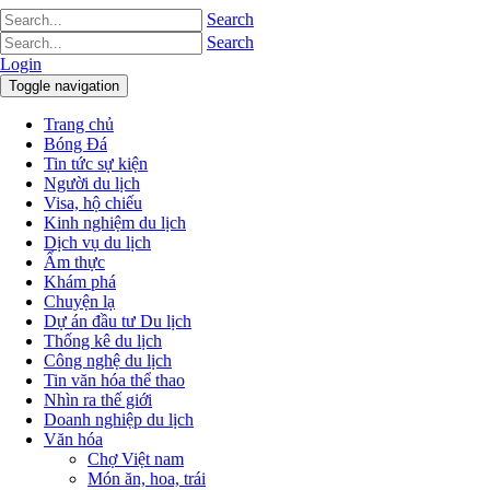
Search
Search
Login
Toggle navigation
Trang chủ
Bóng Đá
Tin tức sự kiện
Người du lịch
Visa, hộ chiếu
Kinh nghiệm du lịch
Dịch vụ du lịch
Ẩm thực
Khám phá
Chuyện lạ
Dự án đầu tư Du lịch
Thống kê du lịch
Công nghệ du lịch
Tin văn hóa thể thao
Nhìn ra thế giới
Doanh nghiệp du lịch
Văn hóa
Chợ Việt nam
Món ăn, hoa, trái