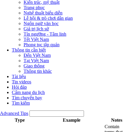
Kiến trúc, mỹ thuật
Trang phục
Nghệ thuật biểu diễn
Lễ hội & trò chơi dân gian
Ngôn ngữ văn học
Giá trị lịch sử
Tín ngưỡng - Tâm linh
Tết Việt Nam
Phong tục tập quán
Thông tin cần biết
Đến Việt Nam
Tại Việt Nam
Giao thông
Thông tin khác
Tài liệu
Tin videos
Hỏi đáp
Cẩm nang du lịch
Tìm chuyến bay
Tìm kiếm
Advanced Tips
Type
Example
Notes
Contain
terms that