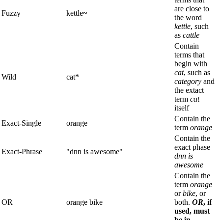
are close to
Fuzzy
kettle
~
the word
kettle
, such
as
cattle
Contain
terms that
begin with
cat
, such as
Wild
cat*
category
and
the extact
term
cat
itself
Contain the
Exact-Single
orange
term
orange
Contain the
exact phase
Exact-Phrase
"dnn is awesome"
dnn is
awesome
Contain the
term
orange
or
bike
, or
OR
orange bike
both.
OR
, if
used, must
be in