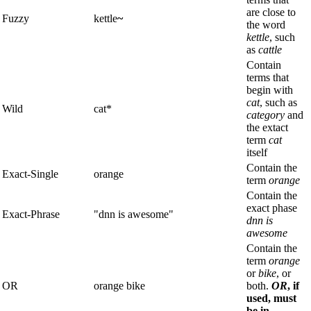
are close to
Fuzzy
kettle
~
the word
kettle
, such
as
cattle
Contain
terms that
begin with
cat
, such as
Wild
cat*
category
and
the extact
term
cat
itself
Contain the
Exact-Single
orange
term
orange
Contain the
exact phase
Exact-Phrase
"dnn is awesome"
dnn is
awesome
Contain the
term
orange
or
bike
, or
OR
orange bike
both.
OR
, if
used, must
be in