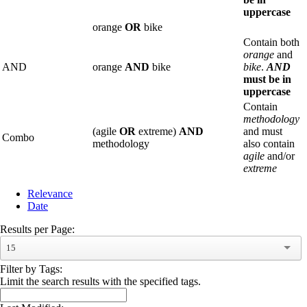
uppercase
orange
OR
bike
Contain both
orange
and
AND
orange
AND
bike
bike
.
AND
must be in
uppercase
Contain
methodology
(agile
OR
extreme)
AND
and must
Combo
methodology
also contain
agile
and/or
extreme
Relevance
Date
Results per Page:
15
Filter by Tags:
Limit the search results with the specified tags.