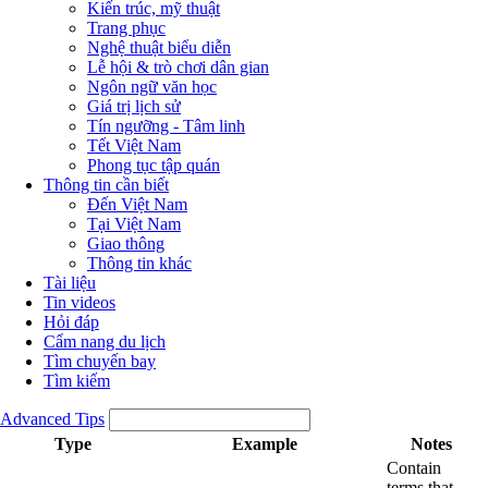
Kiến trúc, mỹ thuật
Trang phục
Nghệ thuật biểu diễn
Lễ hội & trò chơi dân gian
Ngôn ngữ văn học
Giá trị lịch sử
Tín ngưỡng - Tâm linh
Tết Việt Nam
Phong tục tập quán
Thông tin cần biết
Đến Việt Nam
Tại Việt Nam
Giao thông
Thông tin khác
Tài liệu
Tin videos
Hỏi đáp
Cẩm nang du lịch
Tìm chuyến bay
Tìm kiếm
Advanced Tips
Type
Example
Notes
Contain
terms that