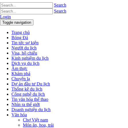
Search
Search
Login
Toggle navigation
Trang chủ
Bóng Đá
Tin tức sự kiện
Người du lịch
Visa, hộ chiếu
Kinh nghiệm du lịch
Dịch vụ du lịch
Ẩm thực
Khám phá
Chuyện lạ
Dự án đầu tư Du lịch
Thống kê du lịch
Công nghệ du lịch
Tin văn hóa thể thao
Nhìn ra thế giới
Doanh nghiệp du lịch
Văn hóa
Chợ Việt nam
Món ăn, hoa, trái