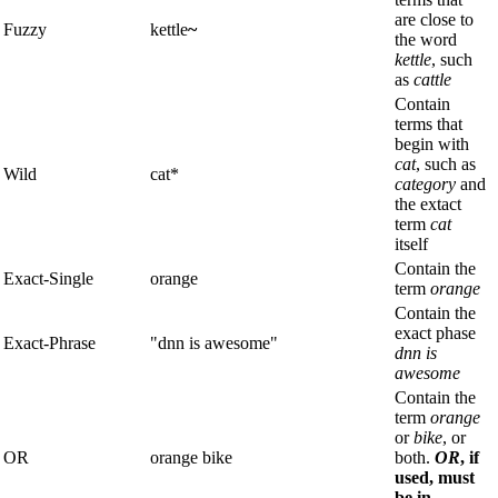
are close to
Fuzzy
kettle
~
the word
kettle
, such
as
cattle
Contain
terms that
begin with
cat
, such as
Wild
cat*
category
and
the extact
term
cat
itself
Contain the
Exact-Single
orange
term
orange
Contain the
exact phase
Exact-Phrase
"dnn is awesome"
dnn is
awesome
Contain the
term
orange
or
bike
, or
OR
orange bike
both.
OR
, if
used, must
be in