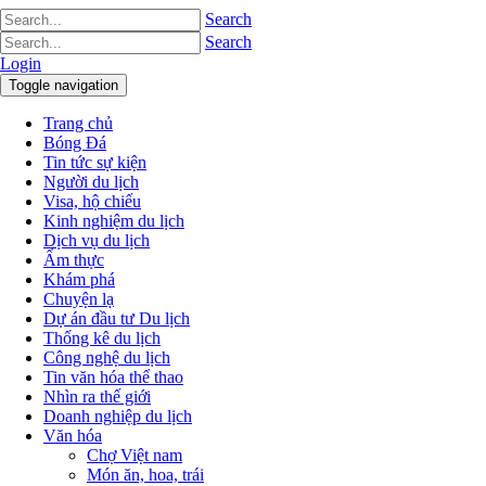
Search
Search
Login
Toggle navigation
Trang chủ
Bóng Đá
Tin tức sự kiện
Người du lịch
Visa, hộ chiếu
Kinh nghiệm du lịch
Dịch vụ du lịch
Ẩm thực
Khám phá
Chuyện lạ
Dự án đầu tư Du lịch
Thống kê du lịch
Công nghệ du lịch
Tin văn hóa thể thao
Nhìn ra thế giới
Doanh nghiệp du lịch
Văn hóa
Chợ Việt nam
Món ăn, hoa, trái