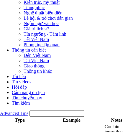
Kiến trúc, mỹ thuật
Trang phục
Nghệ thuật biểu diễn
Lễ hội & trò chơi dân gian
Ngôn ngữ văn học
Giá trị lịch sử
Tín ngưỡng - Tâm linh
Tết Việt Nam
Phong tục tập quán
Thông tin cần biết
Đến Việt Nam
Tại Việt Nam
Giao thông
Thông tin khác
Tài liệu
Tin videos
Hỏi đáp
Cẩm nang du lịch
Tìm chuyến bay
Tìm kiếm
Advanced Tips
Type
Example
Notes
Contain
terms that