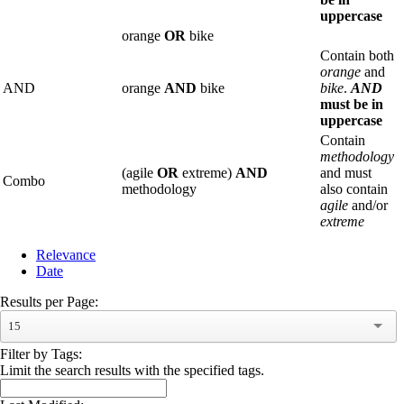
uppercase
orange
OR
bike
Contain both
orange
and
AND
orange
AND
bike
bike
.
AND
must be in
uppercase
Contain
methodology
(agile
OR
extreme)
AND
and must
Combo
methodology
also contain
agile
and/or
extreme
Relevance
Date
Results per Page:
15
Filter by Tags:
Limit the search results with the specified tags.