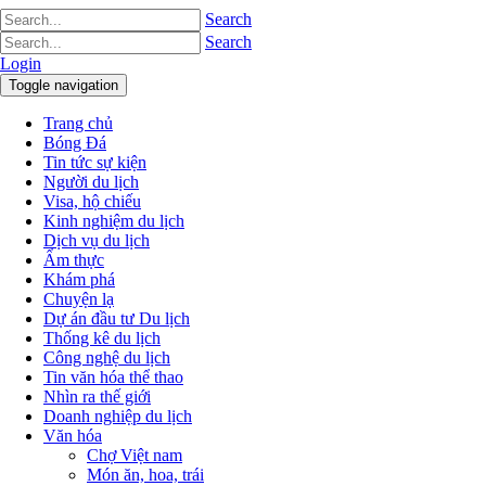
Search
Search
Login
Toggle navigation
Trang chủ
Bóng Đá
Tin tức sự kiện
Người du lịch
Visa, hộ chiếu
Kinh nghiệm du lịch
Dịch vụ du lịch
Ẩm thực
Khám phá
Chuyện lạ
Dự án đầu tư Du lịch
Thống kê du lịch
Công nghệ du lịch
Tin văn hóa thể thao
Nhìn ra thế giới
Doanh nghiệp du lịch
Văn hóa
Chợ Việt nam
Món ăn, hoa, trái