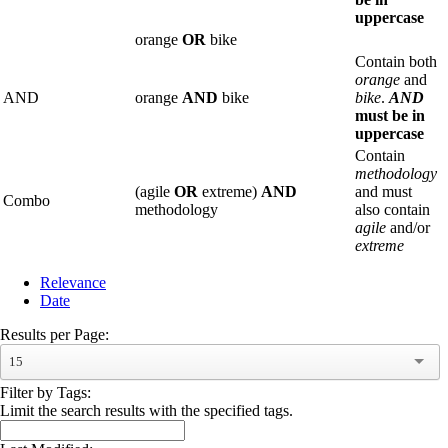
uppercase
orange
OR
bike
Contain both
orange
and
AND
orange
AND
bike
bike
.
AND
must be in
uppercase
Contain
methodology
(agile
OR
extreme)
AND
and must
Combo
methodology
also contain
agile
and/or
extreme
Relevance
Date
Results per Page:
15
Filter by Tags:
Limit the search results with the specified tags.