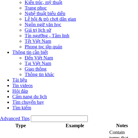
Kiến trúc, mỹ thuật
Trang phục
Nghệ thuật biểu diễn
Lễ hội & trò chơi dân gian
Ngôn ngữ văn học
Giá trị lịch sử
Tín ngưỡng - Tâm linh
Tết Việt Nam
Phong tục tập quán
Thông tin cần biết
Đến Việt Nam
Tại Việt Nam
Giao thông
Thông tin khác
Tài liệu
Tin videos
Hỏi đáp
Cẩm nang du lịch
Tìm chuyến bay
Tìm kiếm
Advanced Tips
Type
Example
Notes
Contain
terms that