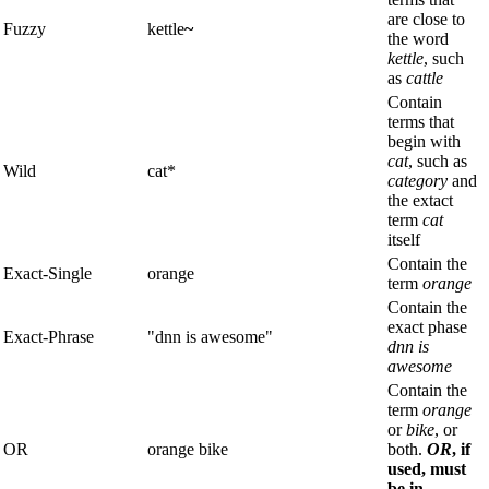
are close to
Fuzzy
kettle
~
the word
kettle
, such
as
cattle
Contain
terms that
begin with
cat
, such as
Wild
cat*
category
and
the extact
term
cat
itself
Contain the
Exact-Single
orange
term
orange
Contain the
exact phase
Exact-Phrase
"dnn is awesome"
dnn is
awesome
Contain the
term
orange
or
bike
, or
OR
orange bike
both.
OR
, if
used, must
be in