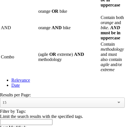
uppercase
orange
OR
bike
Contain both
orange
and
AND
orange
AND
bike
bike
.
AND
must be in
uppercase
Contain
methodology
(agile
OR
extreme)
AND
and must
Combo
methodology
also contain
agile
and/or
extreme
Relevance
Date
Results per Page:
15
Filter by Tags:
Limit the search results with the specified tags.