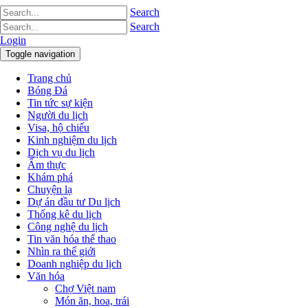
Search
Search
Login
Toggle navigation
Trang chủ
Bóng Đá
Tin tức sự kiện
Người du lịch
Visa, hộ chiếu
Kinh nghiệm du lịch
Dịch vụ du lịch
Ẩm thực
Khám phá
Chuyện lạ
Dự án đầu tư Du lịch
Thống kê du lịch
Công nghệ du lịch
Tin văn hóa thể thao
Nhìn ra thế giới
Doanh nghiệp du lịch
Văn hóa
Chợ Việt nam
Món ăn, hoa, trái