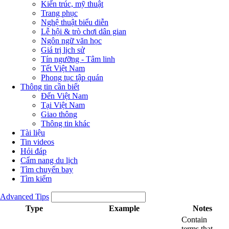
Kiến trúc, mỹ thuật
Trang phục
Nghệ thuật biểu diễn
Lễ hội & trò chơi dân gian
Ngôn ngữ văn học
Giá trị lịch sử
Tín ngưỡng - Tâm linh
Tết Việt Nam
Phong tục tập quán
Thông tin cần biết
Đến Việt Nam
Tại Việt Nam
Giao thông
Thông tin khác
Tài liệu
Tin videos
Hỏi đáp
Cẩm nang du lịch
Tìm chuyến bay
Tìm kiếm
Advanced Tips
Type
Example
Notes
Contain
terms that