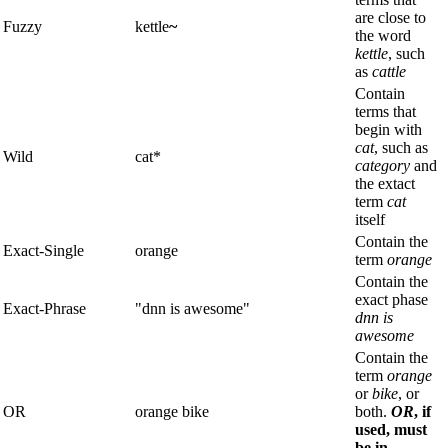
are close to
Fuzzy
kettle
~
the word
kettle
, such
as
cattle
Contain
terms that
begin with
cat
, such as
Wild
cat*
category
and
the extact
term
cat
itself
Contain the
Exact-Single
orange
term
orange
Contain the
exact phase
Exact-Phrase
"dnn is awesome"
dnn is
awesome
Contain the
term
orange
or
bike
, or
OR
orange bike
both.
OR
, if
used, must
be in