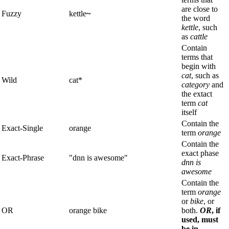
are close to
Fuzzy
kettle
~
the word
kettle
, such
as
cattle
Contain
terms that
begin with
cat
, such as
Wild
cat*
category
and
the extact
term
cat
itself
Contain the
Exact-Single
orange
term
orange
Contain the
exact phase
Exact-Phrase
"dnn is awesome"
dnn is
awesome
Contain the
term
orange
or
bike
, or
OR
orange bike
both.
OR
, if
used, must
be in