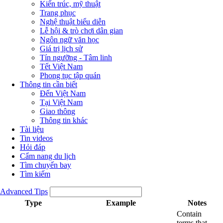
Kiến trúc, mỹ thuật
Trang phục
Nghệ thuật biểu diễn
Lễ hội & trò chơi dân gian
Ngôn ngữ văn học
Giá trị lịch sử
Tín ngưỡng - Tâm linh
Tết Việt Nam
Phong tục tập quán
Thông tin cần biết
Đến Việt Nam
Tại Việt Nam
Giao thông
Thông tin khác
Tài liệu
Tin videos
Hỏi đáp
Cẩm nang du lịch
Tìm chuyến bay
Tìm kiếm
Advanced Tips
Type
Example
Notes
Contain
terms that