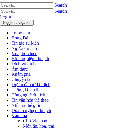
Search
Search
Login
Toggle navigation
Trang chủ
Bóng Đá
Tin tức sự kiện
Người du lịch
Visa, hộ chiếu
Kinh nghiệm du lịch
Dịch vụ du lịch
Ẩm thực
Khám phá
Chuyện lạ
Dự án đầu tư Du lịch
Thống kê du lịch
Công nghệ du lịch
Tin văn hóa thể thao
Nhìn ra thế giới
Doanh nghiệp du lịch
Văn hóa
Chợ Việt nam
Món ăn, hoa, trái