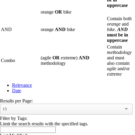
uppercase
orange
OR
bike
Contain both
orange
and
AND
orange
AND
bike
bike
.
AND
must be in
uppercase
Contain
methodology
(agile
OR
extreme)
AND
and must
Combo
methodology
also contain
agile
and/or
extreme
Relevance
Date
Results per Page:
15
Filter by Tags:
Limit the search results with the specified tags.