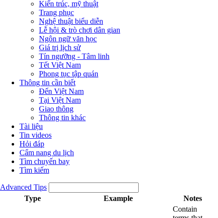
Kiến trúc, mỹ thuật
Trang phục
Nghệ thuật biểu diễn
Lễ hội & trò chơi dân gian
Ngôn ngữ văn học
Giá trị lịch sử
Tín ngưỡng - Tâm linh
Tết Việt Nam
Phong tục tập quán
Thông tin cần biết
Đến Việt Nam
Tại Việt Nam
Giao thông
Thông tin khác
Tài liệu
Tin videos
Hỏi đáp
Cẩm nang du lịch
Tìm chuyến bay
Tìm kiếm
Advanced Tips
Type
Example
Notes
Contain
terms that