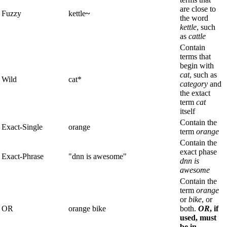
are close to
Fuzzy
kettle
~
the word
kettle
, such
as
cattle
Contain
terms that
begin with
cat
, such as
Wild
cat*
category
and
the extact
term
cat
itself
Contain the
Exact-Single
orange
term
orange
Contain the
exact phase
Exact-Phrase
"dnn is awesome"
dnn is
awesome
Contain the
term
orange
or
bike
, or
OR
orange bike
both.
OR
, if
used, must
be in