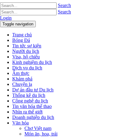
Search
Search
Login
Toggle navigation
Trang chủ
Bóng Đá
Tin tức sự kiện
Người du lịch
Visa, hộ chiếu
Kinh nghiệm du lịch
Dịch vụ du lịch
Ẩm thực
Khám phá
Chuyện lạ
Dự án đầu tư Du lịch
Thống kê du lịch
Công nghệ du lịch
Tin văn hóa thể thao
Nhìn ra thế giới
Doanh nghiệp du lịch
Văn hóa
Chợ Việt nam
Món ăn, hoa, trái