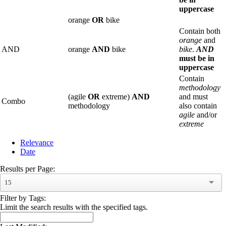
uppercase
orange
OR
bike
Contain both
orange
and
AND
orange
AND
bike
bike
.
AND
must be in
uppercase
Contain
methodology
(agile
OR
extreme)
AND
and must
Combo
methodology
also contain
agile
and/or
extreme
Relevance
Date
Results per Page:
15
Filter by Tags:
Limit the search results with the specified tags.