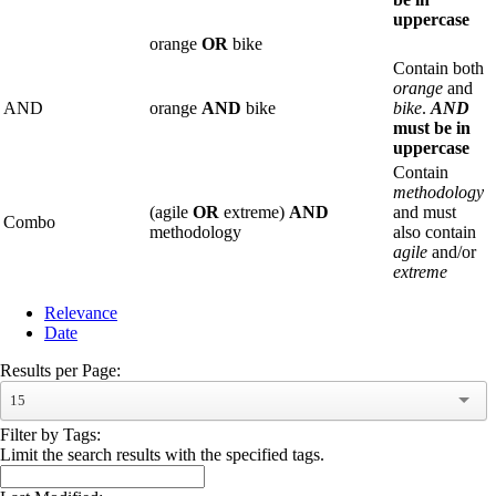
uppercase
orange
OR
bike
Contain both
orange
and
AND
orange
AND
bike
bike
.
AND
must be in
uppercase
Contain
methodology
(agile
OR
extreme)
AND
and must
Combo
methodology
also contain
agile
and/or
extreme
Relevance
Date
Results per Page:
15
Filter by Tags:
Limit the search results with the specified tags.