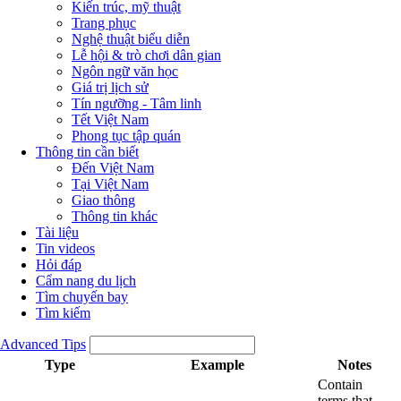
Kiến trúc, mỹ thuật
Trang phục
Nghệ thuật biểu diễn
Lễ hội & trò chơi dân gian
Ngôn ngữ văn học
Giá trị lịch sử
Tín ngưỡng - Tâm linh
Tết Việt Nam
Phong tục tập quán
Thông tin cần biết
Đến Việt Nam
Tại Việt Nam
Giao thông
Thông tin khác
Tài liệu
Tin videos
Hỏi đáp
Cẩm nang du lịch
Tìm chuyến bay
Tìm kiếm
Advanced Tips
Type
Example
Notes
Contain
terms that