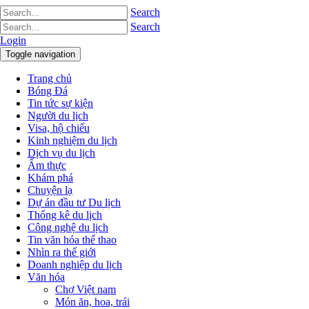
Search
Search
Login
Toggle navigation
Trang chủ
Bóng Đá
Tin tức sự kiện
Người du lịch
Visa, hộ chiếu
Kinh nghiệm du lịch
Dịch vụ du lịch
Ẩm thực
Khám phá
Chuyện lạ
Dự án đầu tư Du lịch
Thống kê du lịch
Công nghệ du lịch
Tin văn hóa thể thao
Nhìn ra thế giới
Doanh nghiệp du lịch
Văn hóa
Chợ Việt nam
Món ăn, hoa, trái