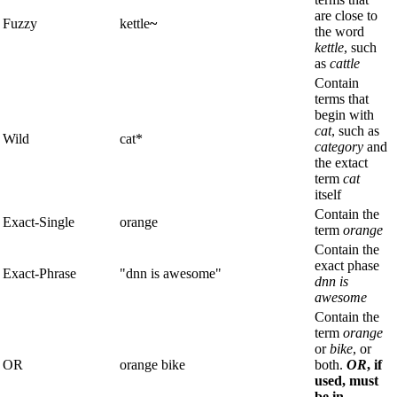
are close to
Fuzzy
kettle
~
the word
kettle
, such
as
cattle
Contain
terms that
begin with
cat
, such as
Wild
cat*
category
and
the extact
term
cat
itself
Contain the
Exact-Single
orange
term
orange
Contain the
exact phase
Exact-Phrase
"dnn is awesome"
dnn is
awesome
Contain the
term
orange
or
bike
, or
OR
orange bike
both.
OR
, if
used, must
be in