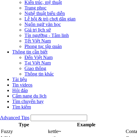
Kiến trúc, mỹ thuật
Trang phục
Nghệ thuật biểu diễn
Lễ hội & trò chơi dân gian
Ngôn ngữ văn học
Giá trị lịch sử
Tín ngưỡng - Tâm linh
Tết Việt Nam
Phong tục tập quán
Thông tin cần biết
Đến Việt Nam
Tại Việt Nam
Giao thông
Thông tin khác
Tài liệu
Tin videos
Hỏi đáp
Cẩm nang du lịch
Tìm chuyến bay
Tìm kiếm
Advanced Tips
Type
Example
Fuzzy
kettle
~
Conta