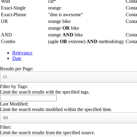
Wild
cat*
Conta
Exact-Single
orange
Conta
Exact-Phrase
"dnn is awesome"
Conta
OR
orange bike
Conta
orange
OR
bike
AND
orange
AND
bike
Conta
Combo
(agile
OR
extreme)
AND
methodology
Cont
Relevance
Date
Results per Page:
15
Filter by Tags:
Limit the search results with the specified tags.
Last Modified:
Limit the search results modified within the specified time.
All
Filter:
Limit the search results from the specified source.