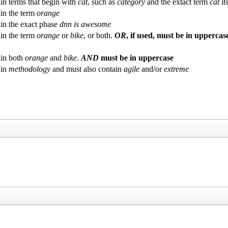
in terms that begin with
cat
, such as
category
and the extact term
cat
its
in the term
orange
in the exact phase
dnn is awesome
in the term
orange
or
bike
, or both.
OR
, if used, must be in uppercas
in both
orange
and
bike
.
AND
must be in uppercase
ain
methodology
and must also contain
agile
and/or
extreme