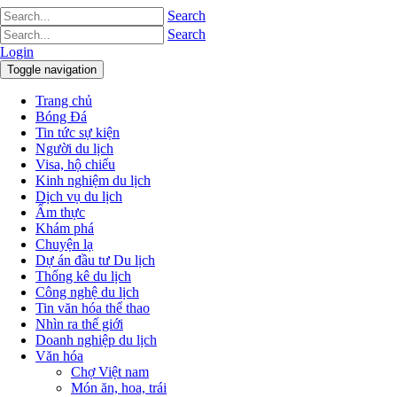
Search
Search
Login
Toggle navigation
Trang chủ
Bóng Đá
Tin tức sự kiện
Người du lịch
Visa, hộ chiếu
Kinh nghiệm du lịch
Dịch vụ du lịch
Ẩm thực
Khám phá
Chuyện lạ
Dự án đầu tư Du lịch
Thống kê du lịch
Công nghệ du lịch
Tin văn hóa thể thao
Nhìn ra thế giới
Doanh nghiệp du lịch
Văn hóa
Chợ Việt nam
Món ăn, hoa, trái