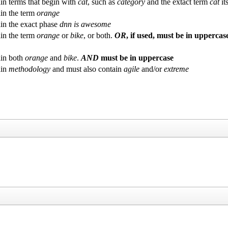
in terms that begin with
cat
, such as
category
and the extact term
cat
its
in the term
orange
in the exact phase
dnn is awesome
in the term
orange
or
bike
, or both.
OR
, if used, must be in uppercas
in both
orange
and
bike
.
AND
must be in uppercase
ain
methodology
and must also contain
agile
and/or
extreme