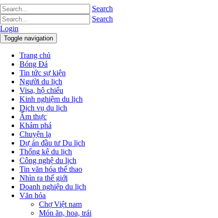
Search
Search
Login
Toggle navigation
Trang chủ
Bóng Đá
Tin tức sự kiện
Người du lịch
Visa, hộ chiếu
Kinh nghiệm du lịch
Dịch vụ du lịch
Ẩm thực
Khám phá
Chuyện lạ
Dự án đầu tư Du lịch
Thống kê du lịch
Công nghệ du lịch
Tin văn hóa thể thao
Nhìn ra thế giới
Doanh nghiệp du lịch
Văn hóa
Chợ Việt nam
Món ăn, hoa, trái