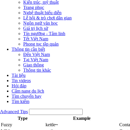
Kiến trúc, mỹ thuật
Trang phục
Nghệ thuật biểu diễn
Lễ hội & trò chơi dân gian
Ngôn ngữ văn học
Giá trị lịch sử
Tín ngưỡng - Tâm linh
Tết Việt Nam
Phong tục tập quán
Thông tin cần biết
Đến Việt Nam
Tại Việt Nam
Giao thông
Thông tin khác
Tài liệu
Tin videos
Hỏi đáp
Cẩm nang du lịch
Tìm chuyến bay
Tìm kiếm
Advanced Tips
Type
Example
Fuzzy
kettle
~
Conta