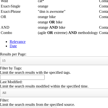
Wild
cat*
Conta
Exact-Single
orange
Conta
Exact-Phrase
"dnn is awesome"
Conta
OR
orange bike
Conta
orange
OR
bike
AND
orange
AND
bike
Conta
Combo
(agile
OR
extreme)
AND
methodology
Cont
Relevance
Date
Results per Page:
15
Filter by Tags:
Limit the search results with the specified tags.
Last Modified:
Limit the search results modified within the specified time.
All
Filter:
Limit the search results from the specified source.