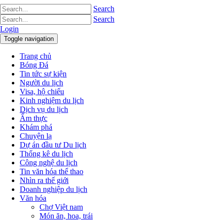
Search
Search
Login
Toggle navigation
Trang chủ
Bóng Đá
Tin tức sự kiện
Người du lịch
Visa, hộ chiếu
Kinh nghiệm du lịch
Dịch vụ du lịch
Ẩm thực
Khám phá
Chuyện lạ
Dự án đầu tư Du lịch
Thống kê du lịch
Công nghệ du lịch
Tin văn hóa thể thao
Nhìn ra thế giới
Doanh nghiệp du lịch
Văn hóa
Chợ Việt nam
Món ăn, hoa, trái