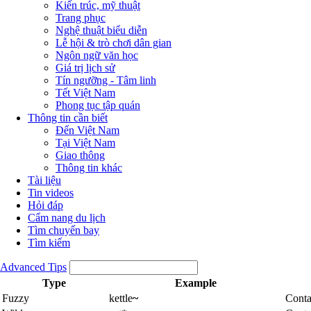
Kiến trúc, mỹ thuật
Trang phục
Nghệ thuật biểu diễn
Lễ hội & trò chơi dân gian
Ngôn ngữ văn học
Giá trị lịch sử
Tín ngưỡng - Tâm linh
Tết Việt Nam
Phong tục tập quán
Thông tin cần biết
Đến Việt Nam
Tại Việt Nam
Giao thông
Thông tin khác
Tài liệu
Tin videos
Hỏi đáp
Cẩm nang du lịch
Tìm chuyến bay
Tìm kiếm
Advanced Tips
Type
Example
Fuzzy
kettle
~
Conta