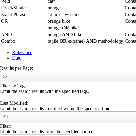
Wild
cat*
Conta
Exact-Single
orange
Conta
Exact-Phrase
"dnn is awesome"
Conta
OR
orange bike
Conta
orange
OR
bike
AND
orange
AND
bike
Conta
Combo
(agile
OR
extreme)
AND
methodology
Cont
Relevance
Date
Results per Page:
15
Filter by Tags:
Limit the search results with the specified tags.
Last Modified:
Limit the search results modified within the specified time.
All
Filter:
Limit the search results from the specified source.