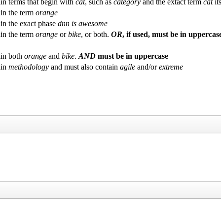
in terms that begin with
cat
, such as
category
and the extact term
cat
its
in the term
orange
in the exact phase
dnn is awesome
in the term
orange
or
bike
, or both.
OR
, if used, must be in uppercas
in both
orange
and
bike
.
AND
must be in uppercase
ain
methodology
and must also contain
agile
and/or
extreme