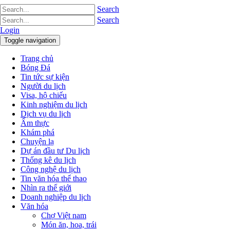
Search
Search
Login
Toggle navigation
Trang chủ
Bóng Đá
Tin tức sự kiện
Người du lịch
Visa, hộ chiếu
Kinh nghiệm du lịch
Dịch vụ du lịch
Ẩm thực
Khám phá
Chuyện lạ
Dự án đầu tư Du lịch
Thống kê du lịch
Công nghệ du lịch
Tin văn hóa thể thao
Nhìn ra thế giới
Doanh nghiệp du lịch
Văn hóa
Chợ Việt nam
Món ăn, hoa, trái