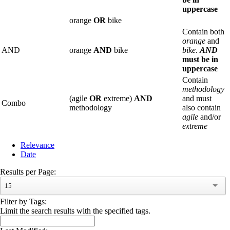
uppercase
orange
OR
bike
Contain both
orange
and
AND
orange
AND
bike
bike
.
AND
must be in
uppercase
Contain
methodology
(agile
OR
extreme)
AND
and must
Combo
methodology
also contain
agile
and/or
extreme
Relevance
Date
Results per Page:
15
Filter by Tags:
Limit the search results with the specified tags.