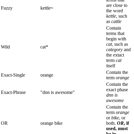
are close to
Fuzzy
kettle
~
the word
kettle
, such
as
cattle
Contain
terms that
begin with
cat
, such as
Wild
cat*
category
and
the extact
term
cat
itself
Contain the
Exact-Single
orange
term
orange
Contain the
exact phase
Exact-Phrase
"dnn is awesome"
dnn is
awesome
Contain the
term
orange
or
bike
, or
OR
orange bike
both.
OR
, if
used, must
be in