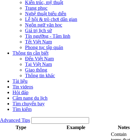
Kiến trúc, mỹ thuật
Trang phục
Nghệ thuật biểu diễn
Lễ hội & trò chơi dân gian
Ngôn ngữ văn học
Giá trị lịch sử
Tín ngưỡng - Tâm linh
Tết Việt Nam
Phong tục tập quán
Thông tin cần biết
Đến Việt Nam
Tại Việt Nam
Giao thông
Thông tin khác
Tài liệu
Tin videos
Hỏi đáp
Cẩm nang du lịch
Tìm chuyến bay
Tìm kiếm
Advanced Tips
Type
Example
Notes
Contain
terms that