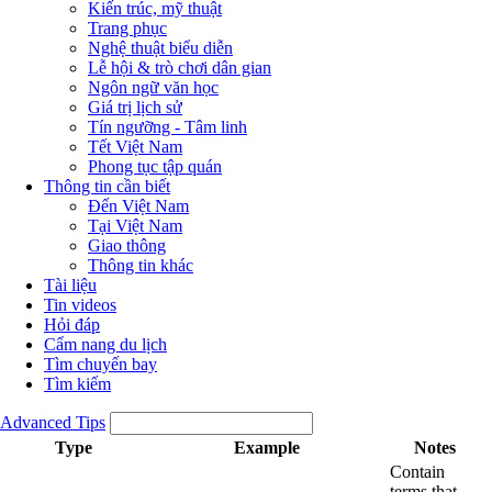
Kiến trúc, mỹ thuật
Trang phục
Nghệ thuật biểu diễn
Lễ hội & trò chơi dân gian
Ngôn ngữ văn học
Giá trị lịch sử
Tín ngưỡng - Tâm linh
Tết Việt Nam
Phong tục tập quán
Thông tin cần biết
Đến Việt Nam
Tại Việt Nam
Giao thông
Thông tin khác
Tài liệu
Tin videos
Hỏi đáp
Cẩm nang du lịch
Tìm chuyến bay
Tìm kiếm
Advanced Tips
Type
Example
Notes
Contain
terms that