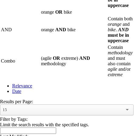
uppercase
orange
OR
bike
Contain both
orange
and
AND
orange
AND
bike
bike
.
AND
must be in
uppercase
Contain
methodology
(agile
OR
extreme)
AND
and must
Combo
methodology
also contain
agile
and/or
extreme
Relevance
Date
Results per Page:
15
Filter by Tags:
Limit the search results with the specified tags.