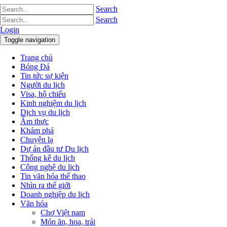
Search
Search
Login
Toggle navigation
Trang chủ
Bóng Đá
Tin tức sự kiện
Người du lịch
Visa, hộ chiếu
Kinh nghiệm du lịch
Dịch vụ du lịch
Ẩm thực
Khám phá
Chuyện lạ
Dự án đầu tư Du lịch
Thống kê du lịch
Công nghệ du lịch
Tin văn hóa thể thao
Nhìn ra thế giới
Doanh nghiệp du lịch
Văn hóa
Chợ Việt nam
Món ăn, hoa, trái