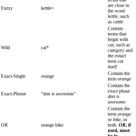
are close to
Fuzzy
kettle
~
the word
kettle
, such
as
cattle
Contain
terms that
begin with
cat
, such as
Wild
cat*
category
and
the extact
term
cat
itself
Contain the
Exact-Single
orange
term
orange
Contain the
exact phase
Exact-Phrase
"dnn is awesome"
dnn is
awesome
Contain the
term
orange
or
bike
, or
OR
orange bike
both.
OR
, if
used, must
be in