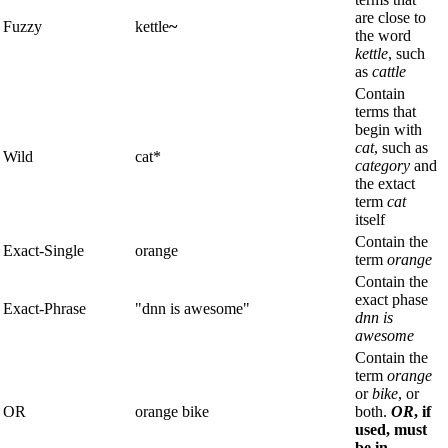
are close to
Fuzzy
kettle
~
the word
kettle
, such
as
cattle
Contain
terms that
begin with
cat
, such as
Wild
cat*
category
and
the extact
term
cat
itself
Contain the
Exact-Single
orange
term
orange
Contain the
exact phase
Exact-Phrase
"dnn is awesome"
dnn is
awesome
Contain the
term
orange
or
bike
, or
OR
orange bike
both.
OR
, if
used, must
be in