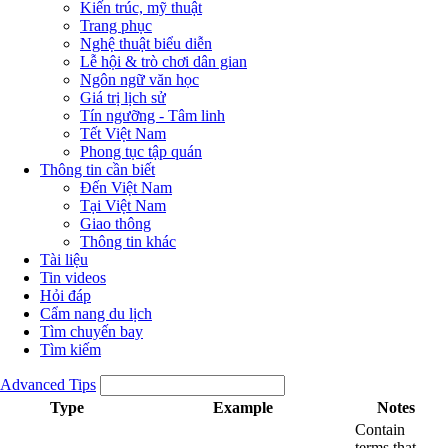
Kiến trúc, mỹ thuật
Trang phục
Nghệ thuật biểu diễn
Lễ hội & trò chơi dân gian
Ngôn ngữ văn học
Giá trị lịch sử
Tín ngưỡng - Tâm linh
Tết Việt Nam
Phong tục tập quán
Thông tin cần biết
Đến Việt Nam
Tại Việt Nam
Giao thông
Thông tin khác
Tài liệu
Tin videos
Hỏi đáp
Cẩm nang du lịch
Tìm chuyến bay
Tìm kiếm
Advanced Tips
Type
Example
Notes
Contain
terms that