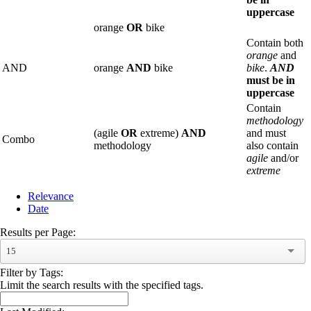
uppercase
orange
OR
bike
Contain both
orange
and
AND
orange
AND
bike
bike
.
AND
must be in
uppercase
Contain
methodology
(agile
OR
extreme)
AND
and must
Combo
methodology
also contain
agile
and/or
extreme
Relevance
Date
Results per Page:
15
Filter by Tags:
Limit the search results with the specified tags.