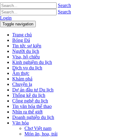
Search
Search
Login
Toggle navigation
Trang chủ
Bóng Đá
Tin tức sự kiện
Người du lịch
Visa, hộ chiếu
Kinh nghiệm du lịch
Dịch vụ du lịch
Ẩm thực
Khám phá
Chuyện lạ
Dự án đầu tư Du lịch
Thống kê du lịch
Công nghệ du lịch
Tin văn hóa thể thao
Nhìn ra thế giới
Doanh nghiệp du lịch
Văn hóa
Chợ Việt nam
Món ăn, hoa, trái