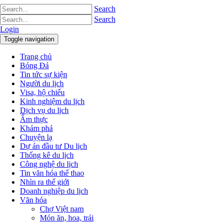
Search
Search
Login
Toggle navigation
Trang chủ
Bóng Đá
Tin tức sự kiện
Người du lịch
Visa, hộ chiếu
Kinh nghiệm du lịch
Dịch vụ du lịch
Ẩm thực
Khám phá
Chuyện lạ
Dự án đầu tư Du lịch
Thống kê du lịch
Công nghệ du lịch
Tin văn hóa thể thao
Nhìn ra thế giới
Doanh nghiệp du lịch
Văn hóa
Chợ Việt nam
Món ăn, hoa, trái