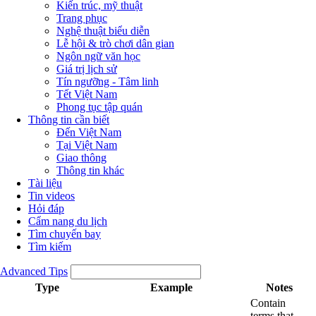
Kiến trúc, mỹ thuật
Trang phục
Nghệ thuật biểu diễn
Lễ hội & trò chơi dân gian
Ngôn ngữ văn học
Giá trị lịch sử
Tín ngưỡng - Tâm linh
Tết Việt Nam
Phong tục tập quán
Thông tin cần biết
Đến Việt Nam
Tại Việt Nam
Giao thông
Thông tin khác
Tài liệu
Tin videos
Hỏi đáp
Cẩm nang du lịch
Tìm chuyến bay
Tìm kiếm
Advanced Tips
Type
Example
Notes
Contain
terms that