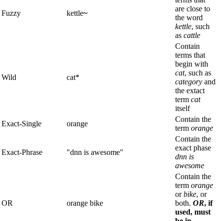
are close to
Fuzzy
kettle
~
the word
kettle
, such
as
cattle
Contain
terms that
begin with
cat
, such as
Wild
cat*
category
and
the extact
term
cat
itself
Contain the
Exact-Single
orange
term
orange
Contain the
exact phase
Exact-Phrase
"dnn is awesome"
dnn is
awesome
Contain the
term
orange
or
bike
, or
OR
orange bike
both.
OR
, if
used, must
be in