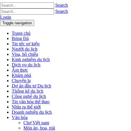
Search
Search
Login
Toggle navigation
Trang chủ
Bóng Đá
Tin tức sự kiện
Người du lịch
Visa, hộ chiếu
Kinh nghiệm du lịch
Dịch vụ du lịch
Ẩm thực
Khám phá
Chuyện lạ
Dự án đầu tư Du lịch
Thống kê du lịch
Công nghệ du lịch
Tin văn hóa thể thao
Nhìn ra thế giới
Doanh nghiệp du lịch
Văn hóa
Chợ Việt nam
Món ăn, hoa, trái