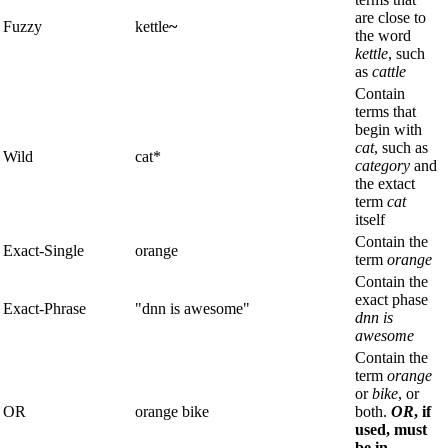
are close to
Fuzzy
kettle
~
the word
kettle
, such
as
cattle
Contain
terms that
begin with
cat
, such as
Wild
cat*
category
and
the extact
term
cat
itself
Contain the
Exact-Single
orange
term
orange
Contain the
exact phase
Exact-Phrase
"dnn is awesome"
dnn is
awesome
Contain the
term
orange
or
bike
, or
OR
orange bike
both.
OR
, if
used, must
be in