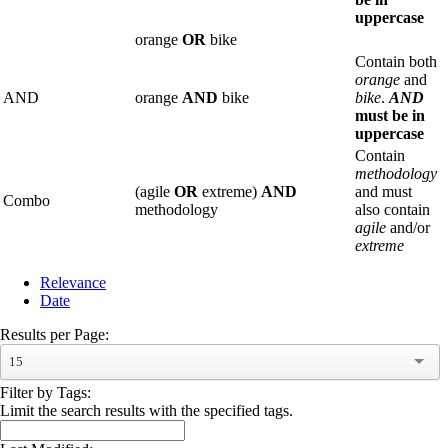
uppercase
orange
OR
bike
Contain both
orange
and
AND
orange
AND
bike
bike
.
AND
must be in
uppercase
Contain
methodology
(agile
OR
extreme)
AND
and must
Combo
methodology
also contain
agile
and/or
extreme
Relevance
Date
Results per Page:
15
Filter by Tags:
Limit the search results with the specified tags.