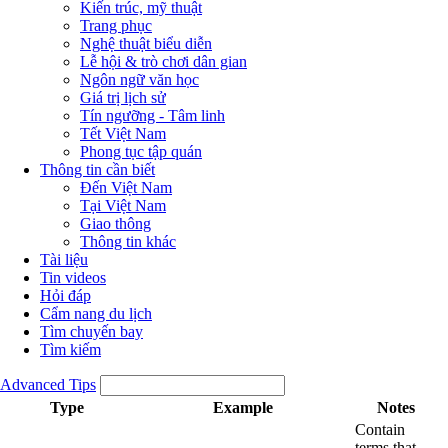
Kiến trúc, mỹ thuật
Trang phục
Nghệ thuật biểu diễn
Lễ hội & trò chơi dân gian
Ngôn ngữ văn học
Giá trị lịch sử
Tín ngưỡng - Tâm linh
Tết Việt Nam
Phong tục tập quán
Thông tin cần biết
Đến Việt Nam
Tại Việt Nam
Giao thông
Thông tin khác
Tài liệu
Tin videos
Hỏi đáp
Cẩm nang du lịch
Tìm chuyến bay
Tìm kiếm
Advanced Tips
Type
Example
Notes
Contain
terms that