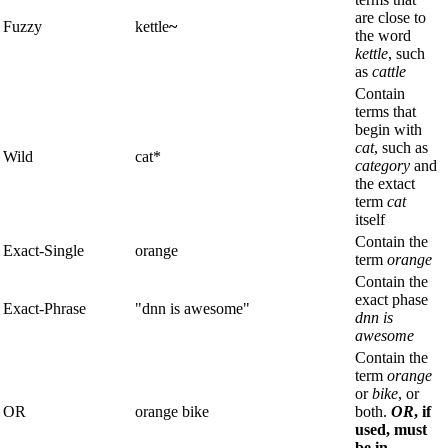
are close to
Fuzzy
kettle
~
the word
kettle
, such
as
cattle
Contain
terms that
begin with
cat
, such as
Wild
cat*
category
and
the extact
term
cat
itself
Contain the
Exact-Single
orange
term
orange
Contain the
exact phase
Exact-Phrase
"dnn is awesome"
dnn is
awesome
Contain the
term
orange
or
bike
, or
OR
orange bike
both.
OR
, if
used, must
be in