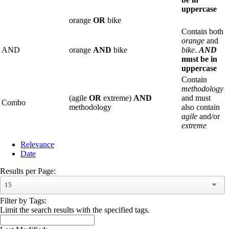
uppercase
orange
OR
bike
Contain both
orange
and
AND
orange
AND
bike
bike
.
AND
must be in
uppercase
Contain
methodology
(agile
OR
extreme)
AND
and must
Combo
methodology
also contain
agile
and/or
extreme
Relevance
Date
Results per Page:
15
Filter by Tags:
Limit the search results with the specified tags.