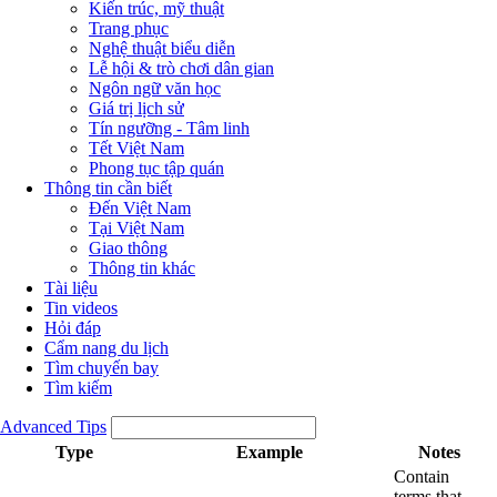
Kiến trúc, mỹ thuật
Trang phục
Nghệ thuật biểu diễn
Lễ hội & trò chơi dân gian
Ngôn ngữ văn học
Giá trị lịch sử
Tín ngưỡng - Tâm linh
Tết Việt Nam
Phong tục tập quán
Thông tin cần biết
Đến Việt Nam
Tại Việt Nam
Giao thông
Thông tin khác
Tài liệu
Tin videos
Hỏi đáp
Cẩm nang du lịch
Tìm chuyến bay
Tìm kiếm
Advanced Tips
Type
Example
Notes
Contain
terms that