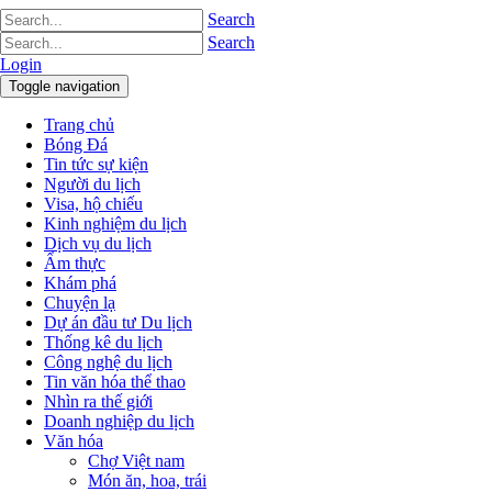
Search
Search
Login
Toggle navigation
Trang chủ
Bóng Đá
Tin tức sự kiện
Người du lịch
Visa, hộ chiếu
Kinh nghiệm du lịch
Dịch vụ du lịch
Ẩm thực
Khám phá
Chuyện lạ
Dự án đầu tư Du lịch
Thống kê du lịch
Công nghệ du lịch
Tin văn hóa thể thao
Nhìn ra thế giới
Doanh nghiệp du lịch
Văn hóa
Chợ Việt nam
Món ăn, hoa, trái