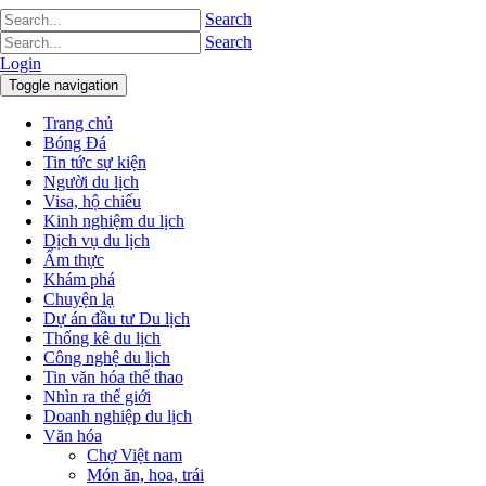
Search
Search
Login
Toggle navigation
Trang chủ
Bóng Đá
Tin tức sự kiện
Người du lịch
Visa, hộ chiếu
Kinh nghiệm du lịch
Dịch vụ du lịch
Ẩm thực
Khám phá
Chuyện lạ
Dự án đầu tư Du lịch
Thống kê du lịch
Công nghệ du lịch
Tin văn hóa thể thao
Nhìn ra thế giới
Doanh nghiệp du lịch
Văn hóa
Chợ Việt nam
Món ăn, hoa, trái