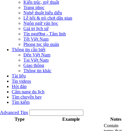
Kiến trúc, mỹ thuật
Trang phục
Nghệ thuật biểu diễn
Lễ hội & trò chơi dân gian
Ngôn ngữ văn học
Giá trị lịch sử
Tín ngưỡng - Tâm linh
Tết Việt Nam
Phong tục tập quán
Thông tin cần biết
Đến Việt Nam
Tại Việt Nam
Giao thông
Thông tin khác
Tài liệu
Tin videos
Hỏi đáp
Cẩm nang du lịch
Tìm chuyến bay
Tìm kiếm
Advanced Tips
Type
Example
Notes
Contain
terms that