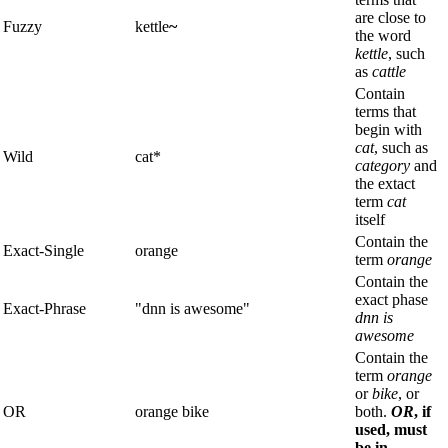
are close to
Fuzzy
kettle
~
the word
kettle
, such
as
cattle
Contain
terms that
begin with
cat
, such as
Wild
cat*
category
and
the extact
term
cat
itself
Contain the
Exact-Single
orange
term
orange
Contain the
exact phase
Exact-Phrase
"dnn is awesome"
dnn is
awesome
Contain the
term
orange
or
bike
, or
OR
orange bike
both.
OR
, if
used, must
be in