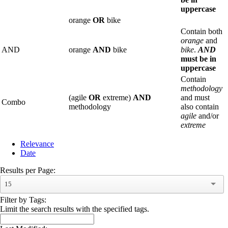
uppercase
orange
OR
bike
Contain both
orange
and
AND
orange
AND
bike
bike
.
AND
must be in
uppercase
Contain
methodology
(agile
OR
extreme)
AND
and must
Combo
methodology
also contain
agile
and/or
extreme
Relevance
Date
Results per Page:
15
Filter by Tags:
Limit the search results with the specified tags.