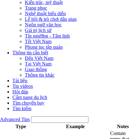
Kiến trúc, mỹ thuật
Trang phục
Nghệ thuật biểu diễn
Lễ hội & trò chơi dân gian
Ngôn ngữ văn học
Giá trị lịch sử
Tín ngưỡng - Tâm linh
Tết Việt Nam
Phong tục tập quán
Thông tin cần biết
Đến Việt Nam
Tại Việt Nam
Giao thông
Thông tin khác
Tài liệu
Tin videos
Hỏi đáp
Cẩm nang du lịch
Tìm chuyến bay
Tìm kiếm
Advanced Tips
Type
Example
Notes
Contain
terms that