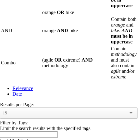
uppercase
orange
OR
bike
Contain both
orange
and
AND
orange
AND
bike
bike
.
AND
must be in
uppercase
Contain
methodology
(agile
OR
extreme)
AND
and must
Combo
methodology
also contain
agile
and/or
extreme
Relevance
Date
Results per Page:
15
Filter by Tags:
Limit the search results with the specified tags.