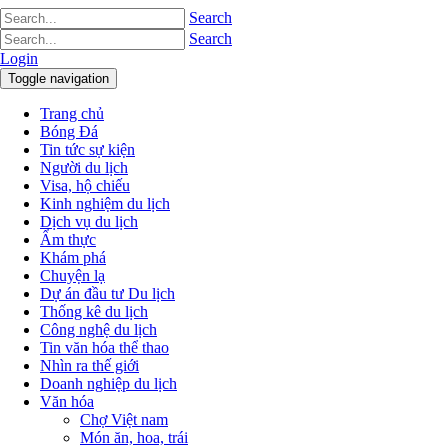
Search
Search
Login
Toggle navigation
Trang chủ
Bóng Đá
Tin tức sự kiện
Người du lịch
Visa, hộ chiếu
Kinh nghiệm du lịch
Dịch vụ du lịch
Ẩm thực
Khám phá
Chuyện lạ
Dự án đầu tư Du lịch
Thống kê du lịch
Công nghệ du lịch
Tin văn hóa thể thao
Nhìn ra thế giới
Doanh nghiệp du lịch
Văn hóa
Chợ Việt nam
Món ăn, hoa, trái