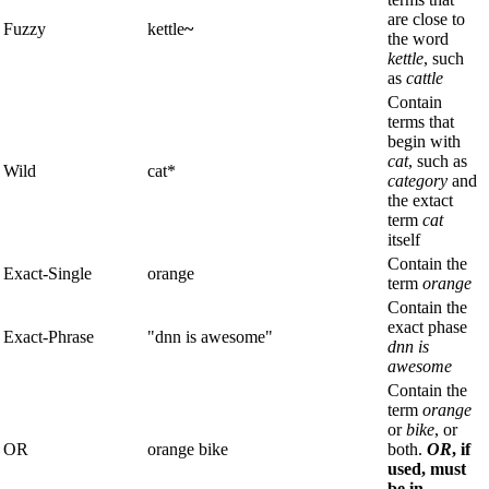
are close to
Fuzzy
kettle
~
the word
kettle
, such
as
cattle
Contain
terms that
begin with
cat
, such as
Wild
cat*
category
and
the extact
term
cat
itself
Contain the
Exact-Single
orange
term
orange
Contain the
exact phase
Exact-Phrase
"dnn is awesome"
dnn is
awesome
Contain the
term
orange
or
bike
, or
OR
orange bike
both.
OR
, if
used, must
be in