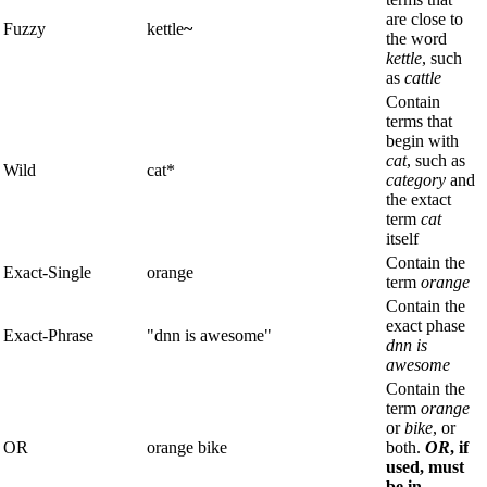
are close to
Fuzzy
kettle
~
the word
kettle
, such
as
cattle
Contain
terms that
begin with
cat
, such as
Wild
cat*
category
and
the extact
term
cat
itself
Contain the
Exact-Single
orange
term
orange
Contain the
exact phase
Exact-Phrase
"dnn is awesome"
dnn is
awesome
Contain the
term
orange
or
bike
, or
OR
orange bike
both.
OR
, if
used, must
be in