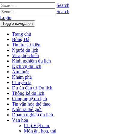
Search
Search
Login
Toggle navigation
Trang chủ
Bóng Đá
Tin tức sự kiện
Người du lịch
Visa, hộ chiếu
Kinh nghiệm du lịch
Dịch vụ du lịch
Ẩm thực
Khám phá
Chuyện lạ
Dự án đầu tư Du lịch
Thống kê du lịch
Công nghệ du lịch
Tin văn hóa thể thao
Nhìn ra thế giới
Doanh nghiệp du lịch
Văn hóa
Chợ Việt nam
Món ăn, hoa, trái