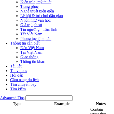
Kiến trúc, mỹ thuật
Trang phục
Nghệ thuật biểu diễn
Lễ hội & trò chơi dân gian
Ngôn ngữ văn học
Giá trị lịch sử
Tín ngưỡng - Tâm linh
Tết Việt Nam
Phong tục tập quán
Thông tin cần biết
Đến Việt Nam
Tại Việt Nam
Giao thông
Thông tin khác
Tài liệu
Tin videos
Hỏi đáp
Cẩm nang du lịch
Tìm chuyến bay
Tìm kiếm
Advanced Tips
Type
Example
Notes
Contain
terms that