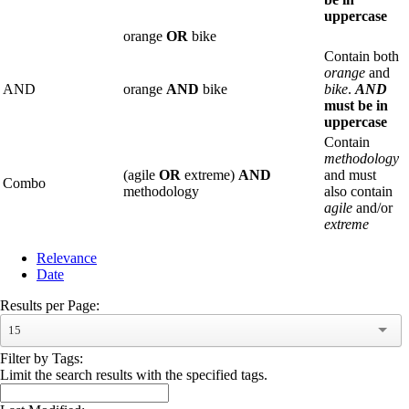
uppercase
orange
OR
bike
Contain both
orange
and
AND
orange
AND
bike
bike
.
AND
must be in
uppercase
Contain
methodology
(agile
OR
extreme)
AND
and must
Combo
methodology
also contain
agile
and/or
extreme
Relevance
Date
Results per Page:
15
Filter by Tags:
Limit the search results with the specified tags.